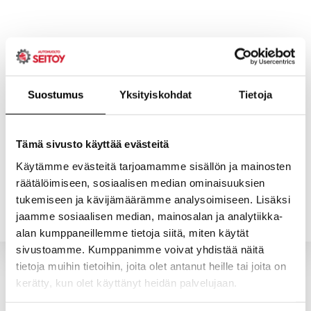
Skip
to
content
Suostumus
Yksityiskohdat
Tietoja
ETUSIVU
PALVELUT
Tämä sivusto käyttää evästeitä
Käytämme evästeitä tarjoamamme sisällön ja mainosten
räätälöimiseen, sosiaalisen median ominaisuuksien
YHTEYSTIEDOT
YRITYS
tukemiseen ja kävijämäärämme analysoimiseen. Lisäksi
jaamme sosiaalisen median, mainosalan ja analytiikka-
alan kumppaneillemme tietoja siitä, miten käytät
sivustoamme. Kumppanimme voivat yhdistää näitä
tietoja muihin tietoihin, joita olet antanut heille tai joita on
kerätty, kun olet käyttänyt heidän palvelujaan.
Valitun kaltaisia tuotteita ei löytynyt.