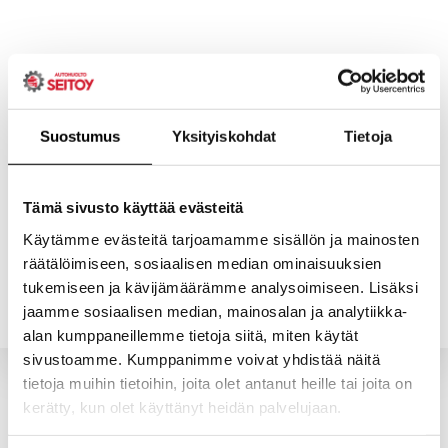
Skip
to
content
Suostumus
Yksityiskohdat
Tietoja
ETUSIVU
PALVELUT
Tämä sivusto käyttää evästeitä
Käytämme evästeitä tarjoamamme sisällön ja mainosten
räätälöimiseen, sosiaalisen median ominaisuuksien
YHTEYSTIEDOT
YRITYS
tukemiseen ja kävijämäärämme analysoimiseen. Lisäksi
jaamme sosiaalisen median, mainosalan ja analytiikka-
alan kumppaneillemme tietoja siitä, miten käytät
sivustoamme. Kumppanimme voivat yhdistää näitä
tietoja muihin tietoihin, joita olet antanut heille tai joita on
kerätty, kun olet käyttänyt heidän palvelujaan.
Valitun kaltaisia tuotteita ei löytynyt.