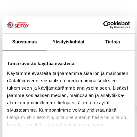
Skip
to
content
Suostumus
Yksityiskohdat
Tietoja
ETUSIVU
PALVELUT
Tämä sivusto käyttää evästeitä
Käytämme evästeitä tarjoamamme sisällön ja mainosten
räätälöimiseen, sosiaalisen median ominaisuuksien
YHTEYSTIEDOT
YRITYS
tukemiseen ja kävijämäärämme analysoimiseen. Lisäksi
jaamme sosiaalisen median, mainosalan ja analytiikka-
alan kumppaneillemme tietoja siitä, miten käytät
sivustoamme. Kumppanimme voivat yhdistää näitä
tietoja muihin tietoihin, joita olet antanut heille tai joita on
kerätty, kun olet käyttänyt heidän palvelujaan.
Valitun kaltaisia tuotteita ei löytynyt.