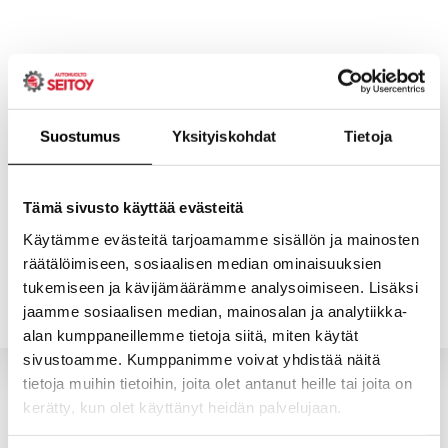
Skip
to
content
Suostumus
Yksityiskohdat
Tietoja
ETUSIVU
PALVELUT
Tämä sivusto käyttää evästeitä
Käytämme evästeitä tarjoamamme sisällön ja mainosten
räätälöimiseen, sosiaalisen median ominaisuuksien
YHTEYSTIEDOT
YRITYS
tukemiseen ja kävijämäärämme analysoimiseen. Lisäksi
jaamme sosiaalisen median, mainosalan ja analytiikka-
alan kumppaneillemme tietoja siitä, miten käytät
sivustoamme. Kumppanimme voivat yhdistää näitä
tietoja muihin tietoihin, joita olet antanut heille tai joita on
kerätty, kun olet käyttänyt heidän palvelujaan.
Valitun kaltaisia tuotteita ei löytynyt.