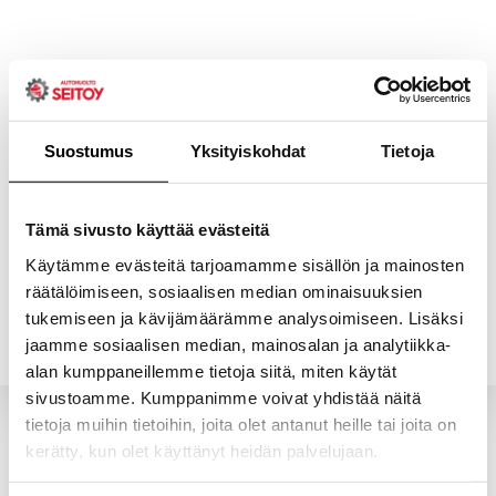
Skip
to
content
Suostumus
Yksityiskohdat
Tietoja
ETUSIVU
PALVELUT
Tämä sivusto käyttää evästeitä
Käytämme evästeitä tarjoamamme sisällön ja mainosten
räätälöimiseen, sosiaalisen median ominaisuuksien
YHTEYSTIEDOT
YRITYS
tukemiseen ja kävijämäärämme analysoimiseen. Lisäksi
jaamme sosiaalisen median, mainosalan ja analytiikka-
alan kumppaneillemme tietoja siitä, miten käytät
sivustoamme. Kumppanimme voivat yhdistää näitä
tietoja muihin tietoihin, joita olet antanut heille tai joita on
kerätty, kun olet käyttänyt heidän palvelujaan.
Valitun kaltaisia tuotteita ei löytynyt.