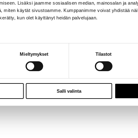
iseen. Lisäksi jaamme sosiaalisen median, mainosalan ja analy
Jalasjärvi: Hallitie 1, 61600 Jalasjärvi | Avoinna: Ma-Pe 8:00 – 16:00 |
06 457 506
, miten käytät sivustoamme. Kumppanimme voivat yhdistää näitä t
© 2024 - Seitoy Oy | Desing by
KOKO-Markkinointi
n kerätty, kun olet käyttänyt heidän palvelujaan.
Facebook
Instagram
Mieltymykset
Tilastot
Salli valinta