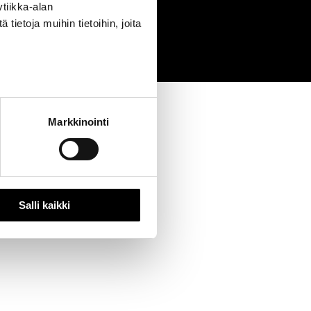
tiikka-alan
0
ietoja muihin tietoihin, joita
Markkinointi
Salli kaikki