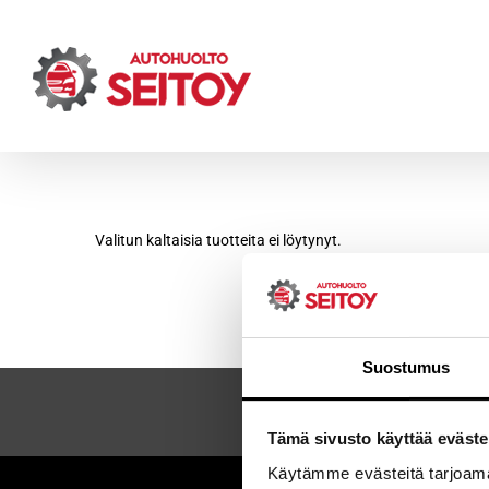
Skip
to
content
Valitun kaltaisia tuotteita ei löytynyt.
Suostumus
Tämä sivusto käyttää eväste
Käytämme evästeitä tarjoama
Sei