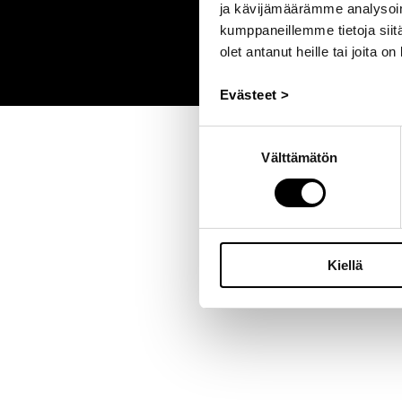
ja kävijämäärämme analysoim
kumppaneillemme tietoja siitä
olet antanut heille tai joita o
Evästeet >
Suostumuksen
Välttämätön
valinta
Kiellä