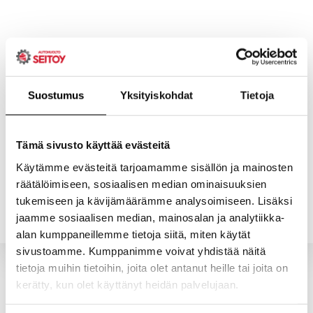
Skip
to
content
Suostumus
Yksityiskohdat
Tietoja
ETUSIVU
PALVELUT
Tämä sivusto käyttää evästeitä
Käytämme evästeitä tarjoamamme sisällön ja mainosten
räätälöimiseen, sosiaalisen median ominaisuuksien
YHTEYSTIEDOT
YRITYS
tukemiseen ja kävijämäärämme analysoimiseen. Lisäksi
jaamme sosiaalisen median, mainosalan ja analytiikka-
alan kumppaneillemme tietoja siitä, miten käytät
sivustoamme. Kumppanimme voivat yhdistää näitä
tietoja muihin tietoihin, joita olet antanut heille tai joita on
kerätty, kun olet käyttänyt heidän palvelujaan.
Valitun kaltaisia tuotteita ei löytynyt.