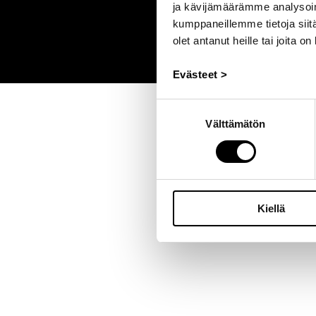
ja kävijämäärämme analysoim
kumppaneillemme tietoja siitä
olet antanut heille tai joita o
Evästeet >
Suostumuksen
Välttämätön
valinta
Kiellä