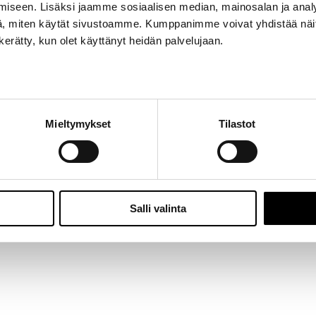
iseen. Lisäksi jaamme sosiaalisen median, mainosalan ja analy
Jalasjärvi: Hallitie 1, 61600 Jalasjärvi | Avoinna: Ma-Pe 8:00 – 16:00 |
06 457 506
, miten käytät sivustoamme. Kumppanimme voivat yhdistää näitä t
© 2024 - Seitoy Oy | Desing by
KOKO-Markkinointi
n kerätty, kun olet käyttänyt heidän palvelujaan.
Facebook
Instagram
Mieltymykset
Tilastot
Salli valinta