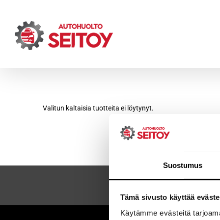
Skip
to
content
Valitun kaltaisia tuotteita ei löytynyt.
Suostumus
Tämä sivusto käyttää eväste
Käytämme evästeitä tarjoama
Sei