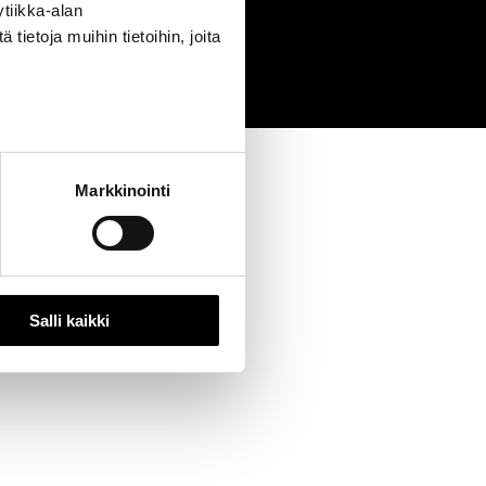
tiikka-alan
0
ietoja muihin tietoihin, joita
Markkinointi
Salli kaikki