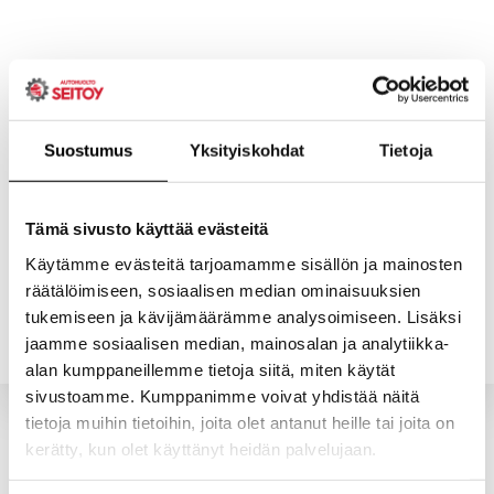
Skip
to
content
Suostumus
Yksityiskohdat
Tietoja
ETUSIVU
PALVELUT
Tämä sivusto käyttää evästeitä
Käytämme evästeitä tarjoamamme sisällön ja mainosten
räätälöimiseen, sosiaalisen median ominaisuuksien
YHTEYSTIEDOT
YRITYS
tukemiseen ja kävijämäärämme analysoimiseen. Lisäksi
jaamme sosiaalisen median, mainosalan ja analytiikka-
alan kumppaneillemme tietoja siitä, miten käytät
sivustoamme. Kumppanimme voivat yhdistää näitä
tietoja muihin tietoihin, joita olet antanut heille tai joita on
kerätty, kun olet käyttänyt heidän palvelujaan.
Valitun kaltaisia tuotteita ei löytynyt.