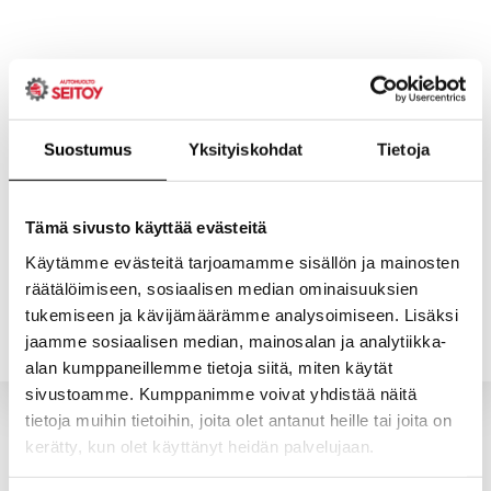
Skip
to
content
Suostumus
Yksityiskohdat
Tietoja
ETUSIVU
PALVELUT
Tämä sivusto käyttää evästeitä
Käytämme evästeitä tarjoamamme sisällön ja mainosten
räätälöimiseen, sosiaalisen median ominaisuuksien
YHTEYSTIEDOT
YRITYS
tukemiseen ja kävijämäärämme analysoimiseen. Lisäksi
jaamme sosiaalisen median, mainosalan ja analytiikka-
alan kumppaneillemme tietoja siitä, miten käytät
sivustoamme. Kumppanimme voivat yhdistää näitä
tietoja muihin tietoihin, joita olet antanut heille tai joita on
kerätty, kun olet käyttänyt heidän palvelujaan.
Valitun kaltaisia tuotteita ei löytynyt.