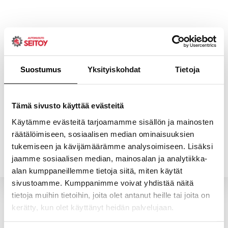
Skip
to
content
Suostumus
Yksityiskohdat
Tietoja
ETUSIVU
PALVELUT
Tämä sivusto käyttää evästeitä
Käytämme evästeitä tarjoamamme sisällön ja mainosten
räätälöimiseen, sosiaalisen median ominaisuuksien
YHTEYSTIEDOT
YRITYS
tukemiseen ja kävijämäärämme analysoimiseen. Lisäksi
jaamme sosiaalisen median, mainosalan ja analytiikka-
alan kumppaneillemme tietoja siitä, miten käytät
sivustoamme. Kumppanimme voivat yhdistää näitä
tietoja muihin tietoihin, joita olet antanut heille tai joita on
kerätty, kun olet käyttänyt heidän palvelujaan.
Valitun kaltaisia tuotteita ei löytynyt.