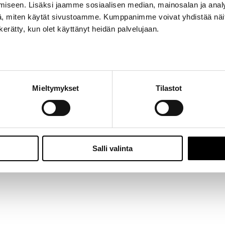
iseen. Lisäksi jaamme sosiaalisen median, mainosalan ja analy
Jalasjärvi: Hallitie 1, 61600 Jalasjärvi | Avoinna: Ma-Pe 8:00 – 16:00 |
06 457 506
, miten käytät sivustoamme. Kumppanimme voivat yhdistää näitä t
© 2024 - Seitoy Oy | Desing by
KOKO-Markkinointi
n kerätty, kun olet käyttänyt heidän palvelujaan.
Facebook
Instagram
Mieltymykset
Tilastot
Salli valinta