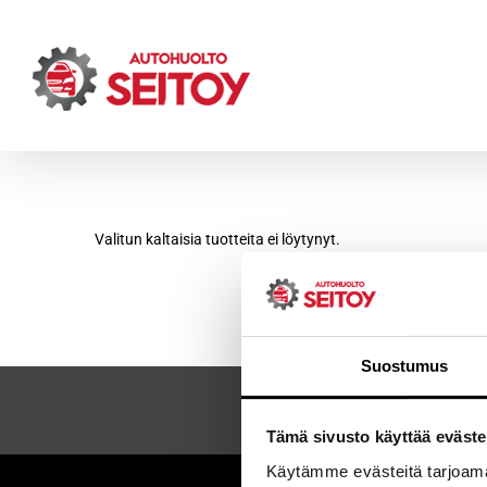
Skip
to
content
Valitun kaltaisia tuotteita ei löytynyt.
Suostumus
Tämä sivusto käyttää eväste
Käytämme evästeitä tarjoama
Sei