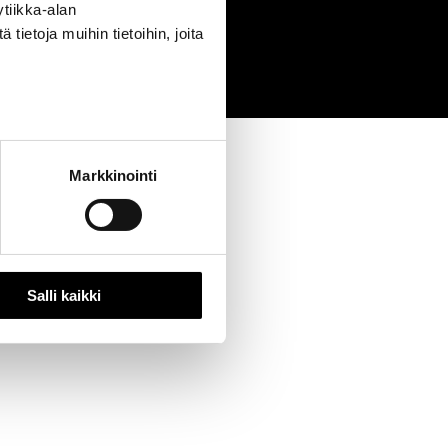
tiikka-alan
0
ietoja muihin tietoihin, joita
Markkinointi
Salli kaikki