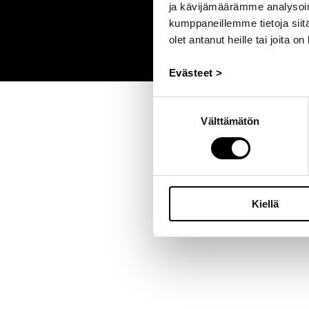
ja kävijämäärämme analysoim
kumppaneillemme tietoja siitä
olet antanut heille tai joita o
Evästeet >
Suostumuksen
Välttämätön
valinta
Kiellä