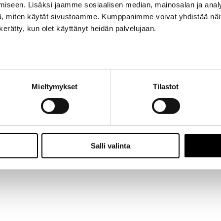
iseen. Lisäksi jaamme sosiaalisen median, mainosalan ja analy
Jalasjärvi: Hallitie 1, 61600 Jalasjärvi | Avoinna: Ma-Pe 8:00 – 16:00 |
06 457 506
, miten käytät sivustoamme. Kumppanimme voivat yhdistää näitä t
© 2024 - Seitoy Oy | Desing by
KOKO-Markkinointi
n kerätty, kun olet käyttänyt heidän palvelujaan.
Facebook
Instagram
Mieltymykset
Tilastot
Salli valinta