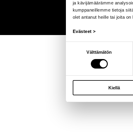
ja kävijämäärämme analysoim
kumppaneillemme tietoja siitä
olet antanut heille tai joita o
Evästeet >
Suostumuksen
Välttämätön
valinta
Kiellä