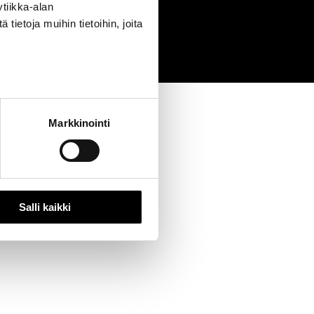
tiikka-alan
0
ietoja muihin tietoihin, joita
Markkinointi
Salli kaikki