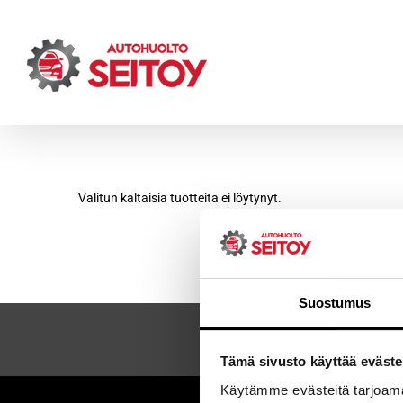
Skip
to
content
Valitun kaltaisia tuotteita ei löytynyt.
Suostumus
Tämä sivusto käyttää eväste
Käytämme evästeitä tarjoama
Sei