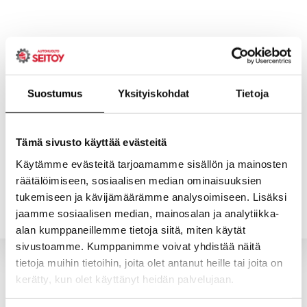
Skip
to
content
Suostumus
Yksityiskohdat
Tietoja
ETUSIVU
PALVELUT
Tämä sivusto käyttää evästeitä
Käytämme evästeitä tarjoamamme sisällön ja mainosten
räätälöimiseen, sosiaalisen median ominaisuuksien
YHTEYSTIEDOT
YRITYS
tukemiseen ja kävijämäärämme analysoimiseen. Lisäksi
jaamme sosiaalisen median, mainosalan ja analytiikka-
alan kumppaneillemme tietoja siitä, miten käytät
sivustoamme. Kumppanimme voivat yhdistää näitä
tietoja muihin tietoihin, joita olet antanut heille tai joita on
kerätty, kun olet käyttänyt heidän palvelujaan.
Valitun kaltaisia tuotteita ei löytynyt.