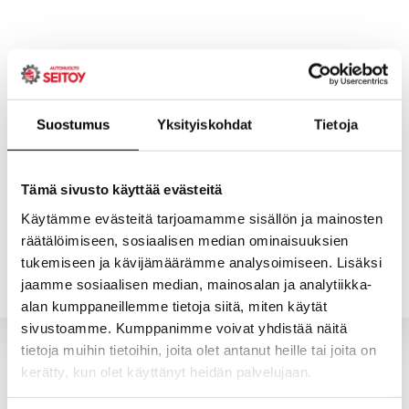
Skip
to
content
Suostumus
Yksityiskohdat
Tietoja
ETUSIVU
PALVELUT
Tämä sivusto käyttää evästeitä
Käytämme evästeitä tarjoamamme sisällön ja mainosten
räätälöimiseen, sosiaalisen median ominaisuuksien
YHTEYSTIEDOT
YRITYS
tukemiseen ja kävijämäärämme analysoimiseen. Lisäksi
jaamme sosiaalisen median, mainosalan ja analytiikka-
alan kumppaneillemme tietoja siitä, miten käytät
sivustoamme. Kumppanimme voivat yhdistää näitä
tietoja muihin tietoihin, joita olet antanut heille tai joita on
kerätty, kun olet käyttänyt heidän palvelujaan.
Valitun kaltaisia tuotteita ei löytynyt.