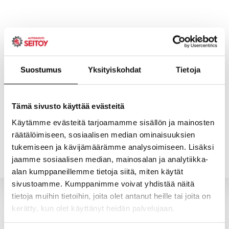
Skip
to
content
Suostumus
Yksityiskohdat
Tietoja
ETUSIVU
PALVELUT
Tämä sivusto käyttää evästeitä
Käytämme evästeitä tarjoamamme sisällön ja mainosten
räätälöimiseen, sosiaalisen median ominaisuuksien
YHTEYSTIEDOT
YRITYS
tukemiseen ja kävijämäärämme analysoimiseen. Lisäksi
jaamme sosiaalisen median, mainosalan ja analytiikka-
alan kumppaneillemme tietoja siitä, miten käytät
sivustoamme. Kumppanimme voivat yhdistää näitä
tietoja muihin tietoihin, joita olet antanut heille tai joita on
kerätty, kun olet käyttänyt heidän palvelujaan.
Valitun kaltaisia tuotteita ei löytynyt.