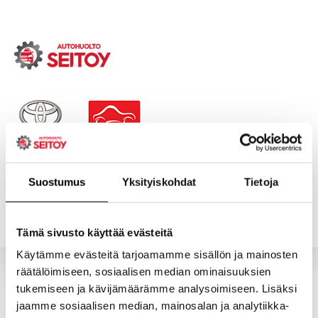
Skip
to
content
ETUSIVU
PALVELUT
Suostumus
Yksityiskohdat
Tietoja
YHTEYSTIEDOT
YRITYS
Tämä sivusto käyttää evästeitä
Käytämme evästeitä tarjoamamme sisällön ja mainosten
räätälöimiseen, sosiaalisen median ominaisuuksien
tukemiseen ja kävijämäärämme analysoimiseen. Lisäksi
AUTOPROFI by BLUECHEM tuotekonseptin jolla on
jaamme sosiaalisen median, mainosalan ja analytiikka-