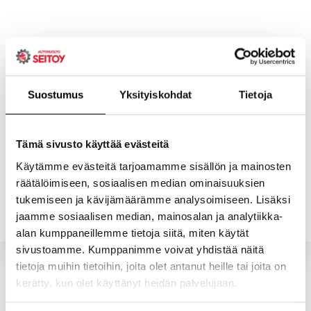
Skip
to
content
Suostumus
Yksityiskohdat
Tietoja
ETUSIVU
PALVELUT
Tämä sivusto käyttää evästeitä
Käytämme evästeitä tarjoamamme sisällön ja mainosten
räätälöimiseen, sosiaalisen median ominaisuuksien
YHTEYSTIEDOT
YRITYS
tukemiseen ja kävijämäärämme analysoimiseen. Lisäksi
jaamme sosiaalisen median, mainosalan ja analytiikka-
alan kumppaneillemme tietoja siitä, miten käytät
sivustoamme. Kumppanimme voivat yhdistää näitä
tietoja muihin tietoihin, joita olet antanut heille tai joita on
kerätty, kun olet käyttänyt heidän palvelujaan.
Valitun kaltaisia tuotteita ei löytynyt.