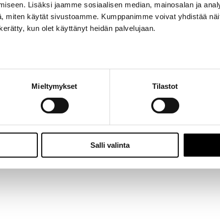
iseen. Lisäksi jaamme sosiaalisen median, mainosalan ja analy
Jalasjärvi: Hallitie 1, 61600 Jalasjärvi | Avoinna: Ma-Pe 8:00 – 16:00 |
06 457 506
, miten käytät sivustoamme. Kumppanimme voivat yhdistää näitä t
© 2024 - Seitoy Oy | Desing by
KOKO-Markkinointi
n kerätty, kun olet käyttänyt heidän palvelujaan.
Facebook
Instagram
Mieltymykset
Tilastot
Salli valinta