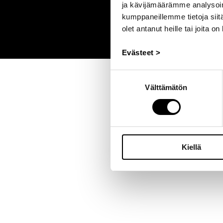
ja kävijämäärämme analysoim
kumppaneillemme tietoja siitä
olet antanut heille tai joita o
Evästeet >
Suostumuksen
Välttämätön
valinta
Kiellä