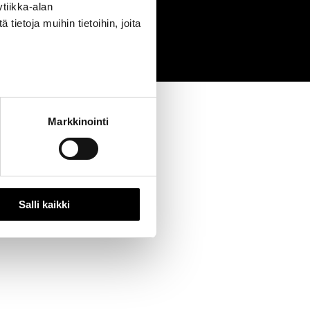
tiikka-alan
0
ietoja muihin tietoihin, joita
Markkinointi
Salli kaikki