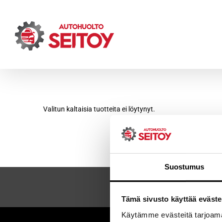
Skip
to
content
Valitun kaltaisia tuotteita ei löytynyt.
Suostumus
Tämä sivusto käyttää eväste
Käytämme evästeitä tarjoama
Sei