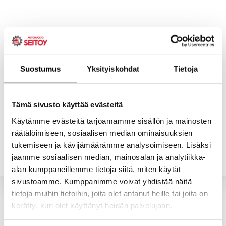
Skip
to
content
Suostumus
Yksityiskohdat
Tietoja
ETUSIVU
PALVELUT
Tämä sivusto käyttää evästeitä
Käytämme evästeitä tarjoamamme sisällön ja mainosten
räätälöimiseen, sosiaalisen median ominaisuuksien
YHTEYSTIEDOT
YRITYS
tukemiseen ja kävijämäärämme analysoimiseen. Lisäksi
jaamme sosiaalisen median, mainosalan ja analytiikka-
alan kumppaneillemme tietoja siitä, miten käytät
sivustoamme. Kumppanimme voivat yhdistää näitä
tietoja muihin tietoihin, joita olet antanut heille tai joita on
kerätty, kun olet käyttänyt heidän palvelujaan.
Valitun kaltaisia tuotteita ei löytynyt.