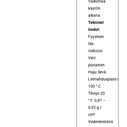
Vaikuttaa
käytön
aikana
Tekniset
tiedot:
Fyysinen
tila:
viskoosi
Väri:
punainen
Haju: lievä
Leimahduspiste:>
100 ° C
Tiheys 20
° F: 0,87 –
0,92 g /
cm³
Vedenkestävä