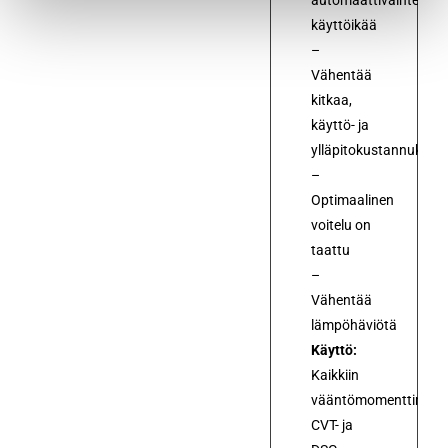
käyttöikää
–
Vähentää
kitkaa,
käyttö- ja
ylläpitokustannuksia
–
Optimaalinen
voitelu on
taattu
–
Vähentää
lämpöhäviötä
Käyttö:
Kaikkiin
vääntömomenttimuunt
CVT- ja