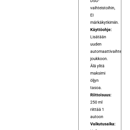
DSG-
vaihteistoihin,
EI
märkäkytkimiin.
Käyttöohje:
Lisätään
uuden
automaattivaihteistoö
joukkoon.
Älä ylitä
maksimi
öljyn
tasoa.
Riittoisuus:
250 ml
riittää 1
autoon
Vaikutusaika: