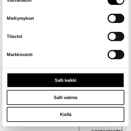
Välttämätön
valinta
palauttamaan
kovettuneet
Mieltymykset
tiivisteet,
näin
saadaan
Tilastot
tasaisempi
vaihtaminen
Markkinointi
ja
komponenttien
pidempi
käyttöikä.
Salli kaikki
Vähentää
lian
Salli valinta
kertymistä
vaihteistoon
Kiellä
EDUT:
– Lisää
automaattivaihteisto