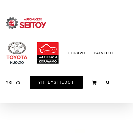
Skip
to
content
ETUSIVU
PALVELUT
YHTEYSTIEDOT
YRITYS