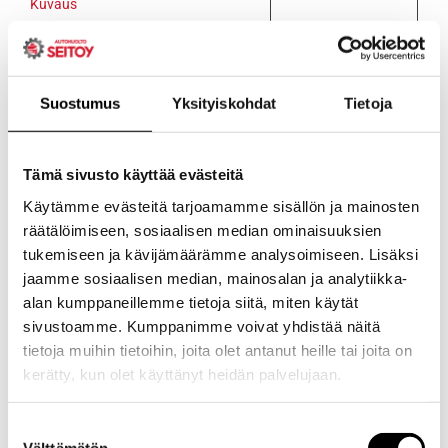
Kuvaus
Kuvaus
Automatic
Transmission
Suostumus
Yksityiskohdat
Tietoja
Conditioner
–
Tämä sivusto käyttää evästeitä
Automaattivaihteisto
Hoitoaine
Käytämme evästeitä tarjoamamme sisällön ja mainosten
räätälöimiseen, sosiaalisen median ominaisuuksien
Ominaisuudet:
tukemiseen ja kävijämäärämme analysoimiseen. Lisäksi
Tämä
jaamme sosiaalisen median, mainosalan ja analytiikka-
tehokas
alan kumppaneillemme tietoja siitä, miten käytät
lisäaine
sivustoamme. Kumppanimme voivat yhdistää näitä
vähentää
tietoja muihin tietoihin, joita olet antanut heille tai joita on
kitkaa,
kerätty, kun olet käyttänyt heidän palvelujaan.
parantaa
vaihtamista
Evästeet >
Suostumuksen
ja auttaa