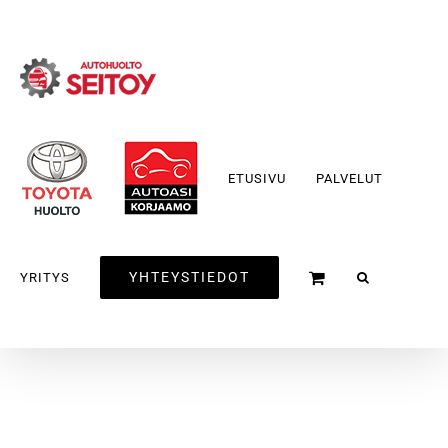
Skip
to
content
ETUSIVU
PALVELUT
YHTEYSTIEDOT
YRITYS