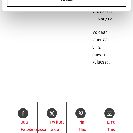
vm.1978/1
– 1980/12
Voidaan
lähettää
3-12
päivän
kuluessa.
Jaa
Twiittaa
Pin
Email
Facebookissa
tästä
This
This