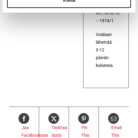
vm.1970/12
– 1974/1
Voidaan
lähettää
3-12
päivän
kuluessa.
Jaa
Twiittaa
Pin
Email
Facebookissa
tästä
This
This