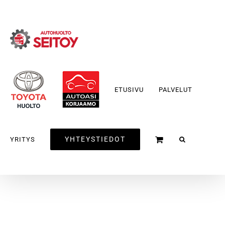
Skip
to
content
ETUSIVU
PALVELUT
YHTEYSTIEDOT
YRITYS