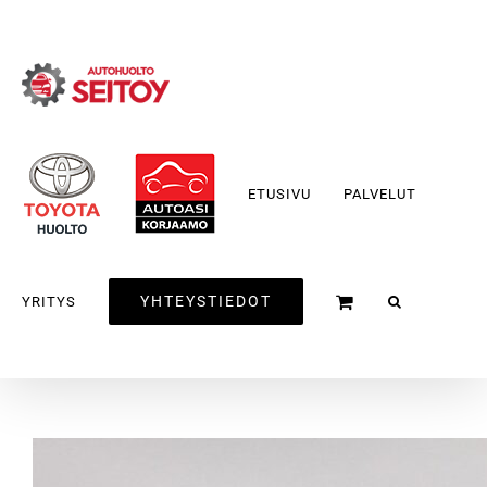
Skip
to
content
ETUSIVU
PALVELUT
YHTEYSTIEDOT
YRITYS