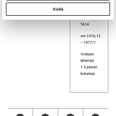
Toyota
Kiellä
Carina
TA12 ja
TA14
vm.1970/12
– 1977/7
Voidaan
lähettää
1-5 päivän
kuluessa.