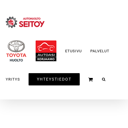
Skip
to
content
ETUSIVU
PALVELUT
YHTEYSTIEDOT
YRITYS