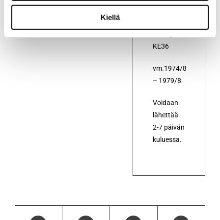
Corolla
Kiellä
KE30,
KE35 ja
KE36
vm.1974/8
– 1979/8
Voidaan
lähettää
2-7 päivän
kuluessa.