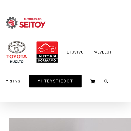
Skip
to
content
ETUSIVU
PALVELUT
YHTEYSTIEDOT
YRITYS