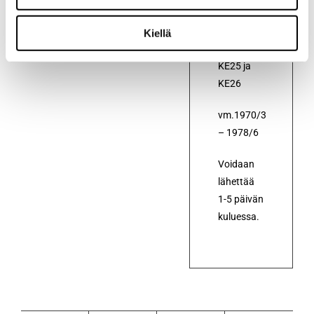
Toyota
Corolla
Kiellä
KE20,
KE25 ja
KE26
vm.1970/3
– 1978/6
Voidaan
lähettää
1-5 päivän
kuluessa.