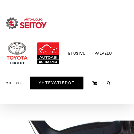
Skip
to
content
ETUSIVU
PALVELUT
YHTEYSTIEDOT
YRITYS