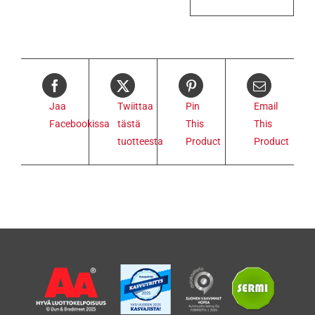
Jaa
Twiittaa
Pin
Email
Facebookissa
tästä
This
This
tuotteesta
Product
Product