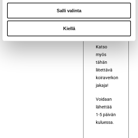
autoon
Toyota
Salli valinta
Corolla
Touring
Kiellä
Sports
2019->
Katso
myös
tähän
liitettävä
koiraverkon
jakaja!
Voidaan
lähettää
1-5 päivän
kuluessa.