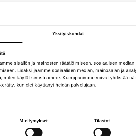
Tuotetunnus (SKU):
KPS_CORONA_1
Osasto:
Corona
Avainsanat tuotteelle
Corona
,
Korjaussarja
,
Yksityiskohdat
itä
mme sisällön ja mainosten räätälöimiseen, sosiaalisen median
iseen. Lisäksi jaamme sosiaalisen median, mainosalan ja analy
, miten käytät sivustoamme. Kumppanimme voivat yhdistää näitä t
n kerätty, kun olet käyttänyt heidän palvelujaan.
Mieltymykset
Tilastot
 kytkin pääsylinterin korjaussarja autoon Toyota Corona Mark II RX12 j
 1976/11