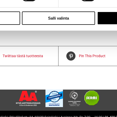
ttää 3-14 päivän kuluessa.
Salli valinta
Twiittaa tästä tuotteesta
Pin This Product