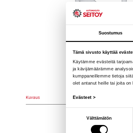
Suostumus
Tämä sivusto käyttää eväste
Käytämme evästeitä tarjoama
ja kävijämäärämme analysoim
kumppaneillemme tietoja siitä
olet antanut heille tai joita o
Evästeet >
Kuvaus
Kuvaus
Suostumuksen
Välttämätön
valinta
Alkuperäinen
vm.1974/8 –