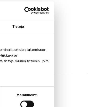
RX12
,
RX28
Tietoja
 ominaisuuksien tukemiseen
tiikka-alan
ietoja muihin tietoihin, joita
Markkinointi
a RX28