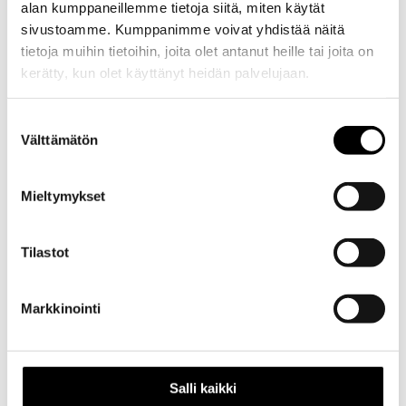
alan kumppaneillemme tietoja siitä, miten käytät
sivustoamme. Kumppanimme voivat yhdistää näitä
tietoja muihin tietoihin, joita olet antanut heille tai joita on
kerätty, kun olet käyttänyt heidän palvelujaan.
Evästeet >
Suostumuksen
Välttämätön
valinta
Mieltymykset
Tilastot
Kuvaus
Markkinointi
Kuvaus
Alkuperäinen
kytkinvaijeri
Salli kaikki
autoon