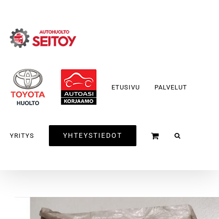
Skip
to
content
ETUSIVU
PALVELUT
YHTEYSTIEDOT
YRITYS