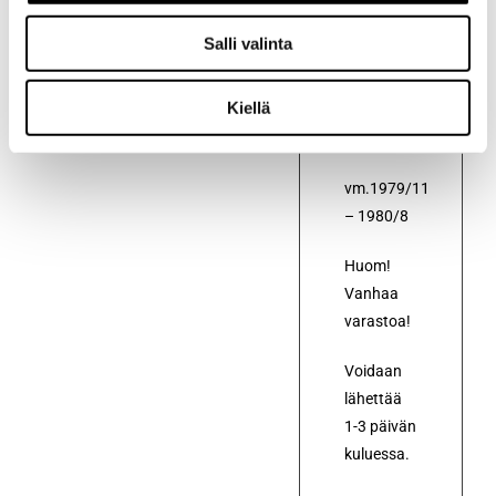
Toyota
Salli valinta
Starlet
KP60,
Kiellä
KP61 ja
KP62
vm.1979/11
– 1980/8
Huom!
Vanhaa
varastoa!
Voidaan
lähettää
1-3 päivän
kuluessa.