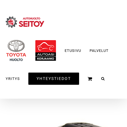
Skip
to
content
ETUSIVU
PALVELUT
YHTEYSTIEDOT
YRITYS