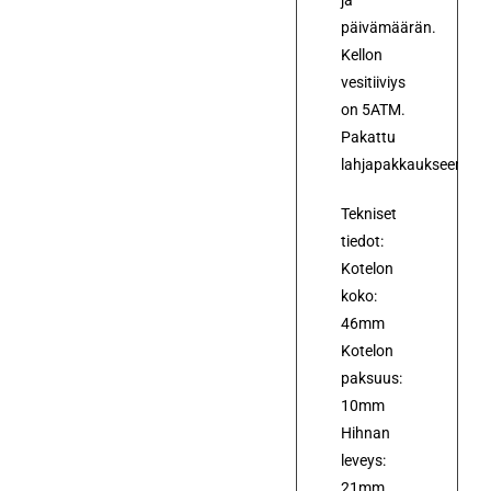
päivämäärän.
Kellon
vesitiiviys
on 5ATM.
Pakattu
lahjapakkaukseen.
Tekniset
tiedot:
Kotelon
koko:
46mm
Kotelon
paksuus:
10mm
Hihnan
leveys:
21mm