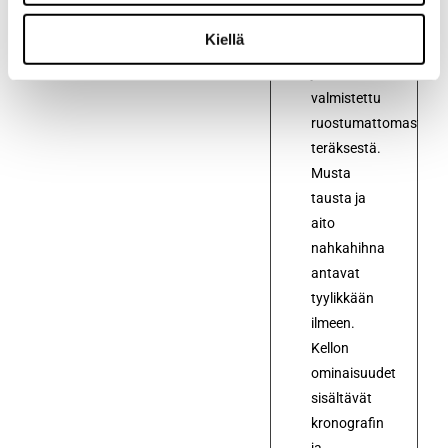
kellotaulu
Kiellä
on pyöreä,
ja se on
valmistettu
ruostumattomasta
teräksestä.
Musta
tausta ja
aito
nahkahihna
antavat
tyylikkään
ilmeen.
Kellon
ominaisuudet
sisältävät
kronografin
ja