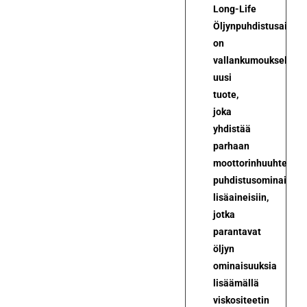
Long-Life
Öljynpuhdistusaine
on
vallankumoukselline
uusi
tuote,
joka
yhdistää
parhaan
moottorinhuuhtelun
puhdistusominaisuud
lisäaineisiin,
jotka
parantavat
öljyn
ominaisuuksia
lisäämällä
viskositeetin