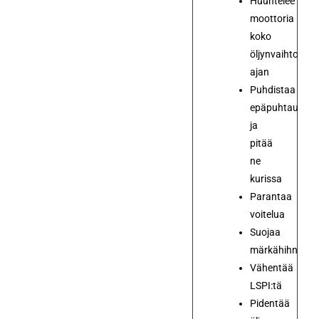
Huuhtelee
moottoria
koko
öljynvaihtovälin
ajan
Puhdistaa
epäpuhtauksia
ja
pitää
ne
kurissa
Parantaa
voitelua
Suojaa
märkähihnaa
Vähentää
LSPI:tä
Pidentää