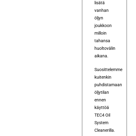
lisätä
vanhan
öljyn
joukkoon
milloin
tahansa
huoltovälin
aikana.
Suosittelemme
kuitenkin
puhdistamaan
öljytilan
ennen
käyttöä
TEC4 Oil
System
Cleanerilla.