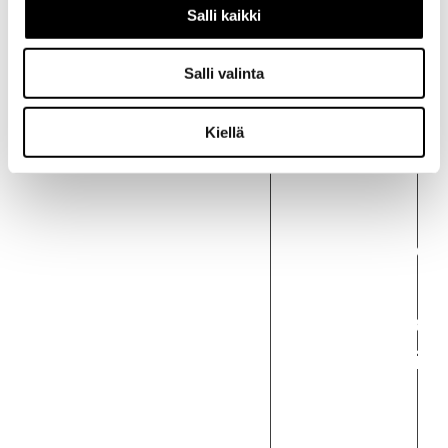
Salli kaikki
Salli valinta
Kuvaus
Kiellä
Kuvaus
Suunniteltu
yhtäjaksois
öljytilan
puhdistuks
huoltovälie
aikana