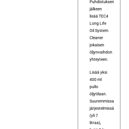
Puhdistuksen
jälkeen
lisää TEC4
Long Life
Oil System
Cleaner
jokaisen
öljynvaihdon
yhteyteen.
Lisää yksi
400 ml
pullo
öljytilaan.
Suuremmissa
järjestelmissä
(yli 7
litraa),