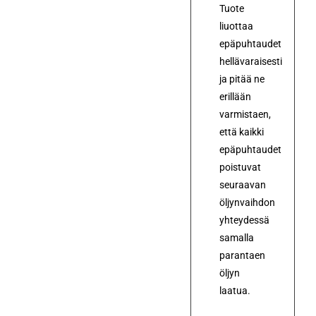
Tuote
liuottaa
epäpuhtaudet
hellävaraisesti
ja pitää ne
erillään
varmistaen,
että kaikki
epäpuhtaudet
poistuvat
seuraavan
öljynvaihdon
yhteydessä
samalla
parantaen
öljyn
laatua.