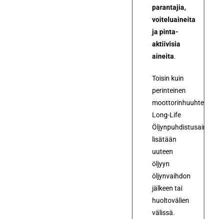
parantajia,
voiteluaineita
ja pinta-
aktiivisia
aineita
.
Toisin kuin
perinteinen
moottorinhuuhtelu,
Long-Life
Öljynpuhdistusaine
lisätään
uuteen
öljyyn
öljynvaihdon
jälkeen tai
huoltovälien
välissä.