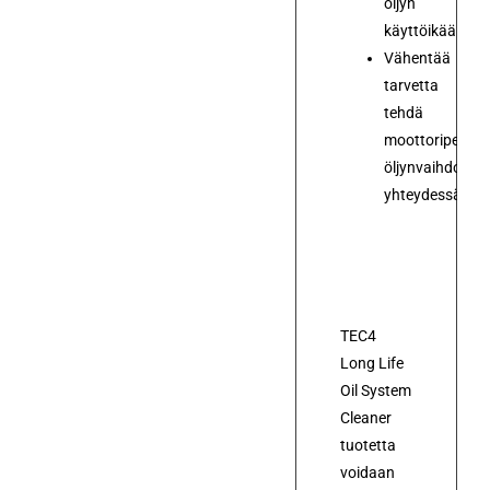
öljyn
käyttöikää
Vähentää
tarvetta
tehdä
moottoripesua
öljynvaihdon
yhteydessä.
Käyttö
TEC4
Long Life
Oil System
Cleaner
tuotetta
voidaan