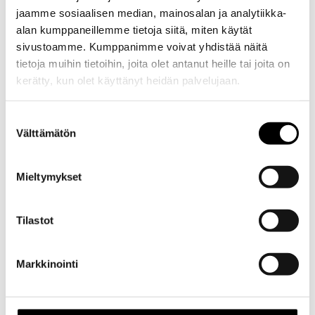
jaamme sosiaalisen median, mainosalan ja analytiikka-
alan kumppaneillemme tietoja siitä, miten käytät
sivustoamme. Kumppanimme voivat yhdistää näitä
tietoja muihin tietoihin, joita olet antanut heille tai joita on
kerätty, kun olet käyttänyt heidän palvelujaan.
Evästeet >
Suostumuksen
Välttämätön
valinta
Mieltymykset
Tilastot
Markkinointi