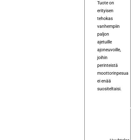
Tuote on
erityisen
tehokas
vanhempiin
paljon
ajetuille
ajoneuvoille,
joihin
perinteistä
moottorinpesua
ei enää
suositeltaisi.
Tärkeimmät
hyödyt: