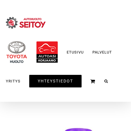
Skip
to
content
ETUSIVU
PALVELUT
YHTEYSTIEDOT
YRITYS