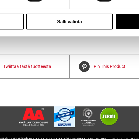
ttää 1-3 päivän kuluessa.
Salli valinta
Twiittaa tästä tuotteesta
Pin This Product