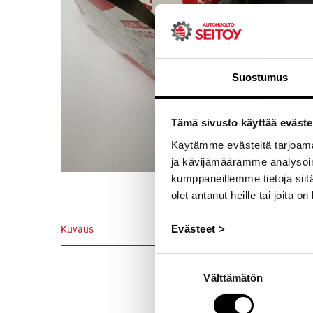
Suostumus
Tämä sivusto käyttää eväste
Käytämme evästeitä tarjoama
ja kävijämäärämme analysoim
kumppaneillemme tietoja siitä
olet antanut heille tai joita o
Evästeet >
Kuvaus
Kuvaus
Suostumuksen
Välttämätön
valinta
Alkuperäinen
vm.1970/12 