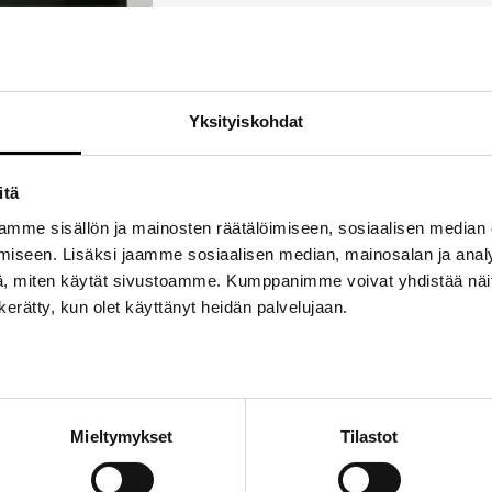
Voidaan lähettää 1-3 päivän kuluessa.
Tuotetunnus (SKU):
ÖS_CARINA_1
Osasto:
Carina
Yksityiskohdat
Avainsanat tuotteelle
Carina
,
Öljynsuodatin
,
itä
mme sisällön ja mainosten räätälöimiseen, sosiaalisen median
iseen. Lisäksi jaamme sosiaalisen median, mainosalan ja analy
, miten käytät sivustoamme. Kumppanimme voivat yhdistää näitä t
n kerätty, kun olet käyttänyt heidän palvelujaan.
Mieltymykset
Tilastot
 öljynsuodatin autoon Toyota Carina TA12
– 1975/9