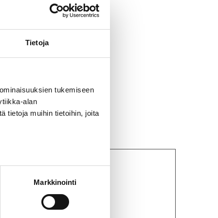
N13
,
RN20
,
RN25
Tietoja
 ominaisuuksien tukemiseen
tiikka-alan
ietoja muihin tietoihin, joita
Markkinointi
 RN20/RN25 vm.1972/5-1978/7