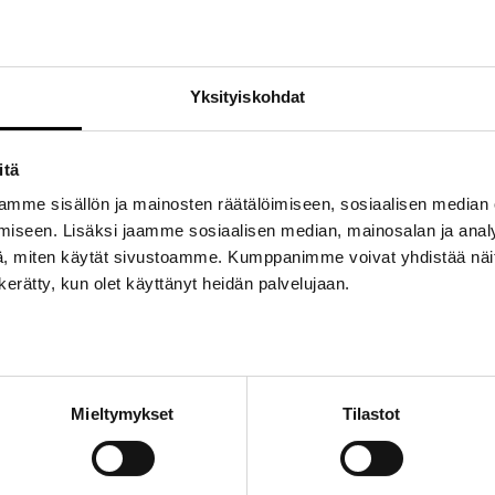
Tuotetunnus (SKU):
ÖS_HILUX_1
Osasto:
Hilux
Avainsanat tuotteelle
Hilux
,
Öljynsuodatin
,
R
Yksityiskohdat
itä
mme sisällön ja mainosten räätälöimiseen, sosiaalisen median
iseen. Lisäksi jaamme sosiaalisen median, mainosalan ja analy
, miten käytät sivustoamme. Kumppanimme voivat yhdistää näitä t
n kerätty, kun olet käyttänyt heidän palvelujaan.
Mieltymykset
Tilastot
n öljynsuodatin autoon Toyota Hilux RN13 vm.1971/2-1972/4 ja Hilux
ttää 1-3 päivän kuluessa.