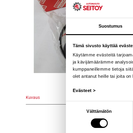
Suostumus
Tämä sivusto käyttää eväste
Käytämme evästeitä tarjoama
ja kävijämäärämme analysoim
kumppaneillemme tietoja siitä
olet antanut heille tai joita o
Evästeet >
Kuvaus
Suostumuksen
Kuvaus
Välttämätön
valinta
Alkuperäine
Voidaan lähe