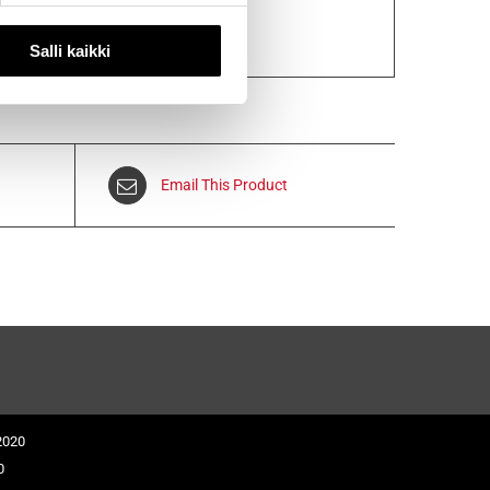
Salli kaikki
Email This Product
2020
0