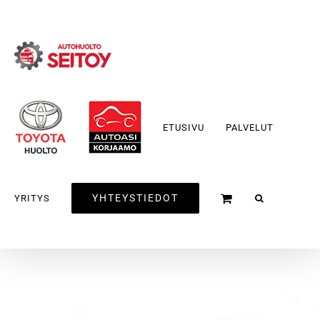
Skip
to
content
ETUSIVU
PALVELUT
YHTEYSTIEDOT
YRITYS