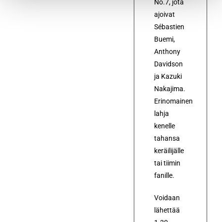
No.7, jota
ajoivat
Sébastien
Buemi,
Anthony
Davidson
ja Kazuki
Nakajima.
Erinomainen
lahja
kenelle
tahansa
keräilijälle
tai tiimin
fanille.
Voidaan
lähettää