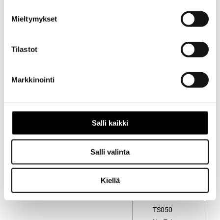
Mieltymykset
Tilastot
Markkinointi
Kuvaus
Kuvaus
Salli kaikki
1:43
mittasuhteen
pienoismalli
Salli valinta
kilpa-
autosta
Kiellä
TOYOTA
HYBRID
TS050