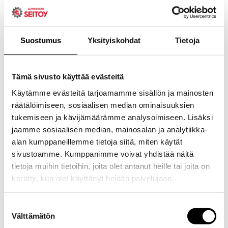
Suostumus
Yksityiskohdat
Tietoja
Tämä sivusto käyttää evästeitä
Käytämme evästeitä tarjoamamme sisällön ja mainosten
räätälöimiseen, sosiaalisen median ominaisuuksien
tukemiseen ja kävijämäärämme analysoimiseen. Lisäksi
jaamme sosiaalisen median, mainosalan ja analytiikka-
alan kumppaneillemme tietoja siitä, miten käytät
sivustoamme. Kumppanimme voivat yhdistää näitä
tietoja muihin tietoihin, joita olet antanut heille tai joita on
kerätty, kun olet käyttänyt heidän palvelujaan.
Evästeet >
Suostumuksen
Välttämätön
valinta