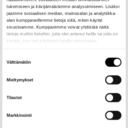
tukemiseen ja kävijämäärämme analysoimiseen. Lisäksi
jaamme sosiaalisen median, mainosalan ja analytiikka-
alan kumppaneillemme tietoja siitä, miten käytät
sivustoamme. Kumppanimme voivat yhdistää näitä
tietoja muihin tietoihin, joita olet antanut heille tai joita on
kerätty, kun olet käyttänyt heidän palvelujaan.
Evästeet >
Suostumuksen
Välttämätön
valinta
Mieltymykset
Tilastot
Markkinointi
Kuvaus