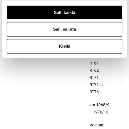
Kuvaus
Salli kaikki
Alkuperäinen
polttoainesuodatin
autoon
Salli valinta
Toyota
Corona
Kiellä
MKII
RT60,
RT61,
RT62,
RT71,
RT72 ja
RT76
vm.1968/9
– 1970/10
Voidaan