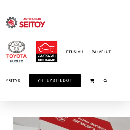
Skip
to
content
ETUSIVU
PALVELUT
YHTEYSTIEDOT
YRITYS