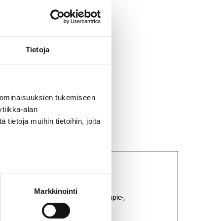
Tietoja
 ominaisuuksien tukemiseen
tiikka-alan
ietoja muihin tietoihin, joita
Markkinointi
, jossa on punaiset kantoremmit. Olympic-,