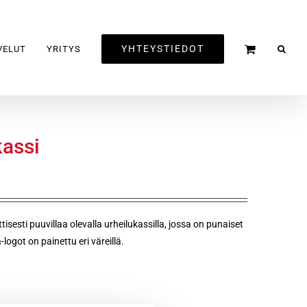
YHTEYSTIEDOT
VELUT
YRITYS
kassi
isesti puuvillaa olevalla urheilukassilla, jossa on punaiset
ogot on painettu eri väreillä.