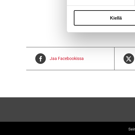
Voidaan lähe
Kiellä
Jaa Facebookissa
Sei