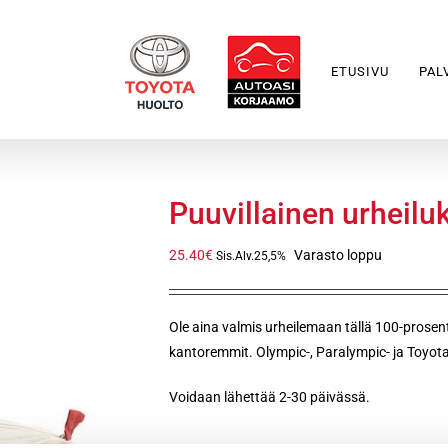
ETUSIVU
PAL
Puuvillainen urheilu
25.40
€
Varasto loppu
Sis.Alv.25,5%
Ole aina valmis urheilemaan tällä 100-prosentt
kantoremmit. Olympic-, Paralympic- ja Toyota-l
Voidaan lähettää 2-30 päivässä.