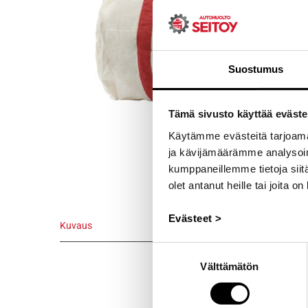
Suostumus
Tämä sivusto käyttää eväste
Käytämme evästeitä tarjoama
ja kävijämäärämme analysoim
kumppaneillemme tietoja siitä
olet antanut heille tai joita o
Evästeet >
Kuvaus
Kuvaus
Suostumuksen
Välttämätön
valinta
Ole aina valm
Paralympic- j