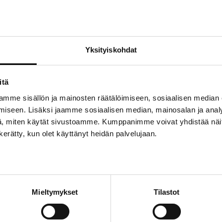
Tuotetunnus (SKU):
TBMOLY002300
Osastot:
Poistotuotteet
,
Toyota tuotteet
Avainsana tuotteelle
urheilukassi
Yksityiskohdat
itä
mme sisällön ja mainosten räätälöimiseen, sosiaalisen median
iseen. Lisäksi jaamme sosiaalisen median, mainosalan ja analy
, miten käytät sivustoamme. Kumppanimme voivat yhdistää näitä t
n kerätty, kun olet käyttänyt heidän palvelujaan.
Mieltymykset
Tilastot
is urheilemaan tällä 100-prosenttisesti puuvillaa olevalla urheilukassilla
a Toyota-logot on painettu eri väreillä.