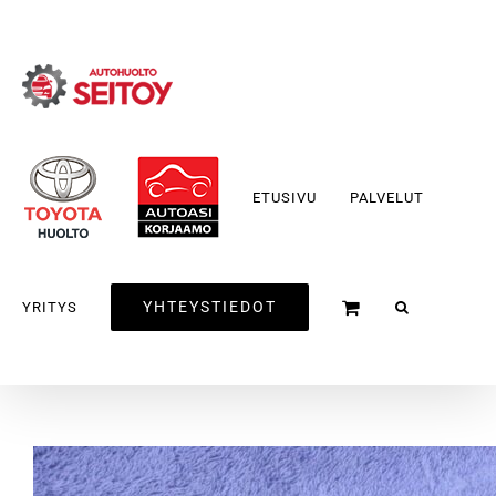
Skip
to
content
ETUSIVU
PALVELUT
YHTEYSTIEDOT
YRITYS