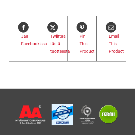
Jaa
Twiittaa
Pin
Email
Facebookissa
tästä
This
This
tuotteesta
Product
Product