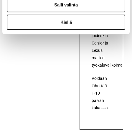
Salli valinta
Tämä
lamppu
kuuluu
Kiellä
mm.
joidenkin
Celsior ja
Lexus
mallien
työkaluvalikoimaan.
Voidaan
lähettää
1-10
päivän
kuluessa.