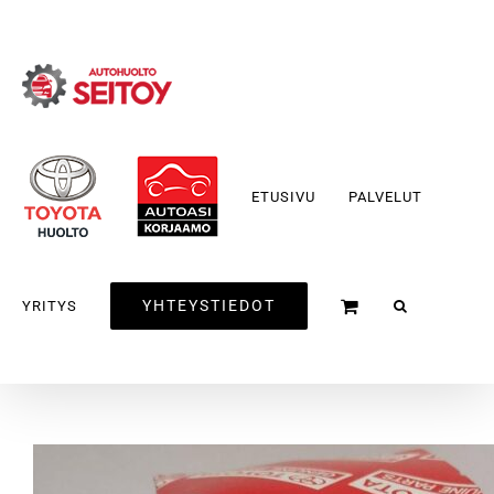
Skip
to
content
ETUSIVU
PALVELUT
YHTEYSTIEDOT
YRITYS