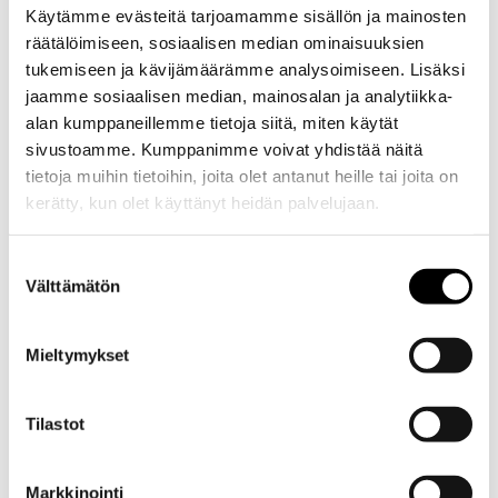
Käytämme evästeitä tarjoamamme sisällön ja mainosten
räätälöimiseen, sosiaalisen median ominaisuuksien
tukemiseen ja kävijämäärämme analysoimiseen. Lisäksi
jaamme sosiaalisen median, mainosalan ja analytiikka-
alan kumppaneillemme tietoja siitä, miten käytät
sivustoamme. Kumppanimme voivat yhdistää näitä
tietoja muihin tietoihin, joita olet antanut heille tai joita on
kerätty, kun olet käyttänyt heidän palvelujaan.
Evästeet >
Suostumuksen
Välttämätön
valinta
Mieltymykset
Tilastot
Markkinointi