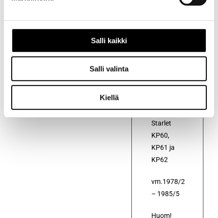
Kuvaus
Kuvaus
Salli kaikki
Alkuperäinen
termostaatti
Salli valinta
(88-100
astetta)
Kiellä
autoon
Toyota
Starlet
KP60,
KP61 ja
KP62
vm.1978/2
– 1985/5
Huom!