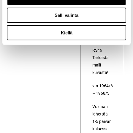
pyörijä
autoon
Salli valinta
Toyota
Crown
Kiellä
RS40,
RS41 ja
RS46
Tarkasta
malli
kuvasta!
vm.1964/6
– 1968/3
Voidaan
lähettää
1-5 päivän
kuluessa.