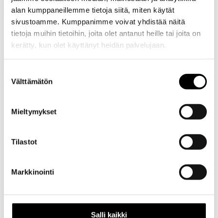
alan kumppaneillemme tietoja siitä, miten käytät
sivustoamme. Kumppanimme voivat yhdistää näitä
tietoja muihin tietoihin, joita olet antanut heille tai joita on
kerätty, kun olet käyttänyt heidän palvelujaan.
Evästeet >
Suostumuksen
Välttämätön
valinta
Mieltymykset
Tilastot
Kuvaus
Markkinointi
Kuvaus
Alkuperäinen
Salli kaikki
virranjakajan