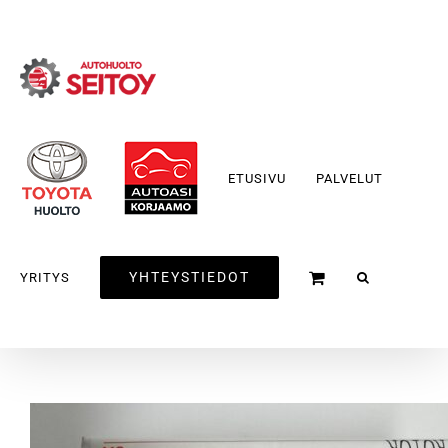
Skip
to
content
ETUSIVU
PALVELUT
YHTEYSTIEDOT
YRITYS