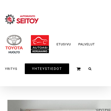
Skip
to
content
ETUSIVU
PALVELUT
YHTEYSTIEDOT
YRITYS