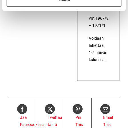
RS56
vm.1967/9
– 1971/1
Voidaan
lähettää
1-5 päivän
kuluessa.
Jaa
Twiittaa
Pin
Email
Facebookissa
tästä
This
This