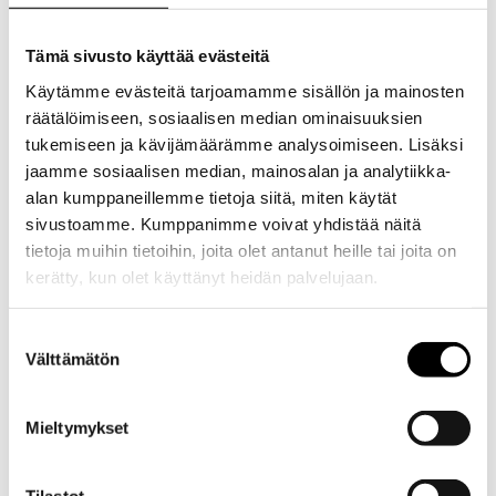
Tämä sivusto käyttää evästeitä
Käytämme evästeitä tarjoamamme sisällön ja mainosten
räätälöimiseen, sosiaalisen median ominaisuuksien
tukemiseen ja kävijämäärämme analysoimiseen. Lisäksi
jaamme sosiaalisen median, mainosalan ja analytiikka-
alan kumppaneillemme tietoja siitä, miten käytät
sivustoamme. Kumppanimme voivat yhdistää näitä
tietoja muihin tietoihin, joita olet antanut heille tai joita on
kerätty, kun olet käyttänyt heidän palvelujaan.
Evästeet >
Suostumuksen
Välttämätön
valinta
Mieltymykset