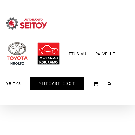
Skip
to
content
ETUSIVU
PALVELUT
YHTEYSTIEDOT
YRITYS