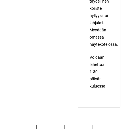
täydellinen
koriste
hyllyysi tai
lahjaksi.
Myydään
omassa
näytekotelossa.
Voidaan
lähettää
1-30
päivän
kuluessa.