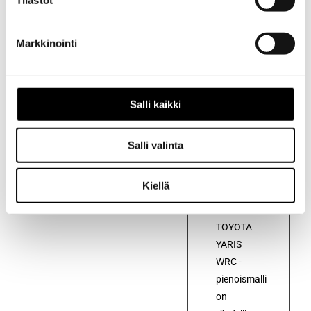
Tilastot
Markkinointi
Kuvaus
Kuvaus
Salli kaikki
TOYOTA
GAZOO
Racing
Salli valinta
pienoismalli.
Todellinen
Kiellä
keräilykohde,1:38
mittasuhteen
TOYOTA
YARIS
WRC -
pienoismalli
on