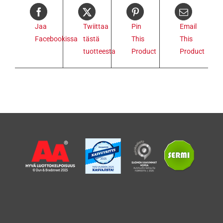
Jaa
Twiittaa
Pin
Email
Facebookissa
tästä
This
This
tuotteesta
Product
Product