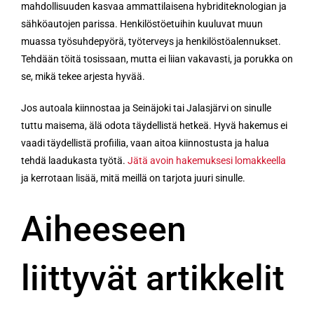
mahdollisuuden kasvaa ammattilaisena hybriditeknologian ja
sähköautojen parissa. Henkilöstöetuihin kuuluvat muun
muassa työsuhdepyörä, työterveys ja henkilöstöalennukset.
Tehdään töitä tosissaan, mutta ei liian vakavasti, ja porukka on
se, mikä tekee arjesta hyvää.
Jos autoala kiinnostaa ja Seinäjoki tai Jalasjärvi on sinulle
tuttu maisema, älä odota täydellistä hetkeä. Hyvä hakemus ei
vaadi täydellistä profiilia, vaan aitoa kiinnostusta ja halua
tehdä laadukasta työtä.
Jätä avoin hakemuksesi lomakkeella
ja kerrotaan lisää, mitä meillä on tarjota juuri sinulle.
Aiheeseen
liittyvät artikkelit