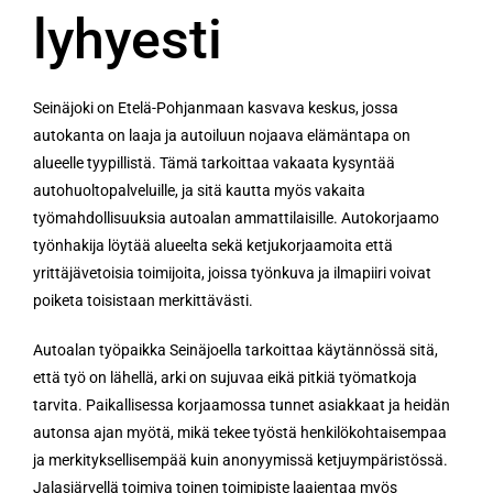
lyhyesti
Seinäjoki on Etelä-Pohjanmaan kasvava keskus, jossa
autokanta on laaja ja autoiluun nojaava elämäntapa on
alueelle tyypillistä. Tämä tarkoittaa vakaata kysyntää
autohuoltopalveluille, ja sitä kautta myös vakaita
työmahdollisuuksia autoalan ammattilaisille. Autokorjaamo
työnhakija löytää alueelta sekä ketjukorjaamoita että
yrittäjävetoisia toimijoita, joissa työnkuva ja ilmapiiri voivat
poiketa toisistaan merkittävästi.
Autoalan työpaikka Seinäjoella tarkoittaa käytännössä sitä,
että työ on lähellä, arki on sujuvaa eikä pitkiä työmatkoja
tarvita. Paikallisessa korjaamossa tunnet asiakkaat ja heidän
autonsa ajan myötä, mikä tekee työstä henkilökohtaisempaa
ja merkityksellisempää kuin anonyymissä ketjuympäristössä.
Jalasjärvellä toimiva toinen toimipiste laajentaa myös