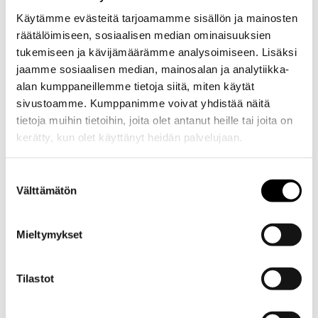
mekaniikka, jarrujen, jousitusten, voimansiirron ja
Käytämme evästeitä tarjoamamme sisällön ja mainosten
moottoreiden tuntemus, joka on edelleen perusta kaikelle.
räätälöimiseen, sosiaalisen median ominaisuuksien
Toinen kerros on digitaalinen diagnostiikka: vikakoodien luku,
tukemiseen ja kävijämäärämme analysoimiseen. Lisäksi
ohjainlaiteohjelmointi, kalibrointi ja sähköisten järjestelmien
jaamme sosiaalisen median, mainosalan ja analytiikka-
ymmärtäminen.
alan kumppaneillemme tietoja siitä, miten käytät
sivustoamme. Kumppanimme voivat yhdistää näitä
Diagnostiikkaosaaminen kasvaa
tietoja muihin tietoihin, joita olet antanut heille tai joita on
keskeiseksi
kerätty, kun olet käyttänyt heidän palvelujaan.
Evästeet >
Diagnostiikkaosaaminen on nykypäivän autohuollon kriittisin
Suostumuksen
kehittymisalue. Autot sisältävät yhä enemmän toisiinsa
Välttämätön
valinta
kytkeytyneitä sähköisiä järjestelmiä, ja niiden
toimintahäiriöiden jäljittäminen vaatii sekä oikeat laitteet että
Mieltymykset
kyvyn tulkita niiden antamaa tietoa. Tämä on alue, jolla
kouluttautuminen kannattaa, ja jolla ammattilaiselle avautuu
Tilastot
selkeä kehityspolku.
Hybriditeknologia on jo arkipäivää