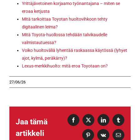
Yrittäjävetoinen korjaamo työnantajana – miten se
eroaa ketjusta
Mitä tarkoittaa Toyotan huoltovihkoon tehty
digitaalinen leima?
Mitä Toyota-huollossa tehdään talvikaudelle
valmistautuessa?
Voiko huoltoväliä lyhentää raskaassa käytössä (lyhyet
ajot, kylmä, peräkärry)?
Lexus-merkkihuolto: mitä eroa Toyotaan on?
27/06/26
Jaa tämä
Facebook
X
LinkedIn
Tumblr
artikkeli
Pinterest
Vk
Sähköposti