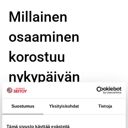
Millainen
osaaminen
korostuu
nykypäivän
autohuollossa
Suostumus
Yksityiskohdat
Tietoja
Autoalan osaaminen on jakautunut kahteen kerrokseen, jotka
molemmat ovat välttämättömiä. Ensimmäinen on perinteinen
Tämä sivusto käyttää evästeitä