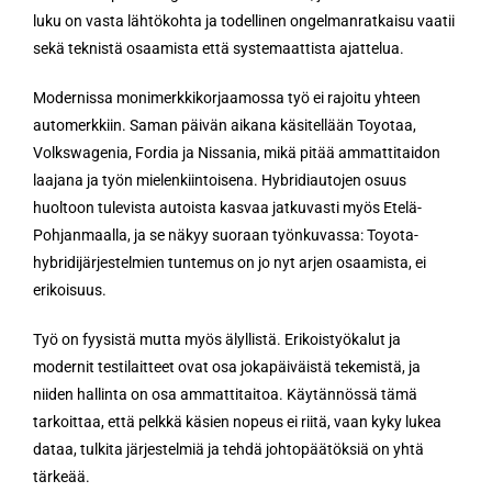
luku on vasta lähtökohta ja todellinen ongelmanratkaisu vaatii
sekä teknistä osaamista että systemaattista ajattelua.
Modernissa monimerkkikorjaamossa työ ei rajoitu yhteen
automerkkiin. Saman päivän aikana käsitellään Toyotaa,
Volkswagenia, Fordia ja Nissania, mikä pitää ammattitaidon
laajana ja työn mielenkiintoisena. Hybridiautojen osuus
huoltoon tulevista autoista kasvaa jatkuvasti myös Etelä-
Pohjanmaalla, ja se näkyy suoraan työnkuvassa: Toyota-
hybridijärjestelmien tuntemus on jo nyt arjen osaamista, ei
erikoisuus.
Työ on fyysistä mutta myös älyllistä. Erikoistyökalut ja
modernit testilaitteet ovat osa jokapäiväistä tekemistä, ja
niiden hallinta on osa ammattitaitoa. Käytännössä tämä
tarkoittaa, että pelkkä käsien nopeus ei riitä, vaan kyky lukea
dataa, tulkita järjestelmiä ja tehdä johtopäätöksiä on yhtä
tärkeää.