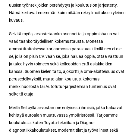
uusien työntekijöiden perehdytys ja koulutus on järjestetty.
Nämä kertovat enemmän kuin mikään rekryilmoituksen yleinen
kuvaus.
Selvitä myös, arvostetaanko asennetta ja oppimishalua vai
vaaditaanko täydellinen kokemustausta. Monessa
ammattitaitoisessa korjaamossa paras uusi tiimiläinen ei ole
se, jolla on pisin CV, vaan se, joka haluaa oppia, ottaa vastuun
ja tulee hyvin toimeen sekä kollegoiden että asiakkaiden
kanssa. Suomen kielen taito, ajokortti ja oma-aloitteisuus ovat
perusedellytyksiä, mutta alan koulutus, kokemus
merkkihuollosta tai Autofutur-järjestelmän tuntemus ovat
selkeitä etuja.
Meillä Seitoyllä arvostamme erityisesti ihmisiä, jotka haluavat
kehittyä autoalan muuttuvassa ympäristössä. Tarjoamme
koulutuksia, kuten Toyota-tekniikan ja Diagno-
diagnostiikkakoulutukset, modernit tilat ja työvälineet sekä