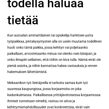
todella haluaa
tietää
Kun autoalan ammattilainen tai opiskelija harkitsee uutta
työpaikkaa, pintakysymysten alla on usein muutama todellinen
huoli: onko tämä paikka, jossa kehityn vai poljetaanko
paikallaan, arvostetaanko minua vai olenko vain käsipari, ja
onko ilmapiiri sellainen, että töihin on kiva tulla. Nämä eivät ole
pieniä asioita, ja niihin kannattaa hakea vastauksia jo ennen
hakemuksen lähettämistä.
Mekaanikon työ Seinäjoella ei tarkoita samaa kuin työ
suuressa kaupungissa, jossa korjaamoita on joka
kadunkulmassa. Paikallisessa yrittäjävetoisessa korjaamossa
ihmiset tunnetaan nimeltä, vastuu on aitoa ja
kehittymismahdollisuudet ovat konkreettisia, eivät vain