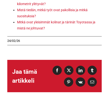
kilometrit ylittyvät?
Mistä tiedän, mitkä työt ovat pakollisia ja mitkä
suosituksia?
Mitkä ovat yleisimmät kolinat ja tärinät Toyotassa ja
mistä ne johtuvat?
24/02/26
Jaa tämä
Facebook
X
LinkedIn
Tumblr
artikkeli
Pinterest
Vk
Sähköposti