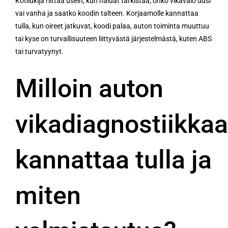
Kotilukija riittää usein, kun haluat tarkistaa, onko vikavalo uusi
vai vanha ja saatko koodin talteen. Korjaamolle kannattaa
tulla, kun oireet jatkuvat, koodi palaa, auton toiminta muuttuu
tai kyse on turvallisuuteen liittyvästä järjestelmästä, kuten ABS
tai turvatyynyt.
Milloin auton
vikadiagnostiikka
kannattaa tulla ja
miten