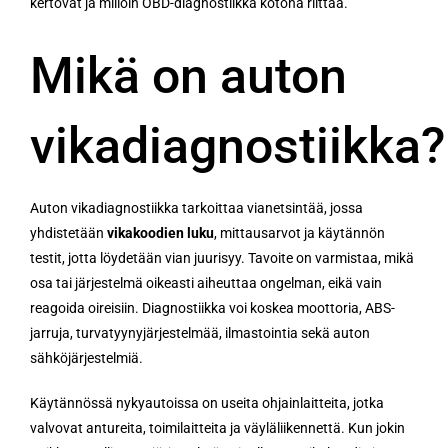
kertovat ja milloin OBD-diagnostiikka kotona riittää.
Mikä on auton
vikadiagnostiikka?
Auton vikadiagnostiikka tarkoittaa vianetsintää, jossa
yhdistetään
vikakoodien luku
, mittausarvot ja käytännön
testit, jotta löydetään vian juurisyy. Tavoite on varmistaa, mikä
osa tai järjestelmä oikeasti aiheuttaa ongelman, eikä vain
reagoida oireisiin. Diagnostiikka voi koskea moottoria, ABS-
jarruja, turvatyynyjärjestelmää, ilmastointia sekä auton
sähköjärjestelmiä.
Käytännössä nykyautoissa on useita ohjainlaitteita, jotka
valvovat antureita, toimilaitteita ja väyläliikennettä. Kun jokin