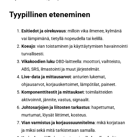
Tyypillinen eteneminen
Esitiedot ja oirekuvaus
: milloin vika ilmenee, kylmänä
vai lämpimänä, tietyllä nopeudella tai kelillä.
Koeajo
: vian toistaminen ja käyttäytymisen havainnointi
turvallisesti.
Vikakoodien luku
OBD-laitteella: moottori, vaihteisto,
ABS, SRS, ilmastointi ja muut järjestelmät.
Live-data ja mittausarvot
: anturien lukemat,
ohjausarvot, korjauskertoimet, lämpötilat, paineet.
Komponenttitestit ja mittaukset
: toimilaitteiden
aktivoinnit, jännite, vastus, signaalit.
Johtosarjojen ja liitosten tarkastus
: hapettumat,
murtumat, löysät liittimet, kosteus.
Vian varmistus ja korjaussuunnitelma
: mikä korjataan
ja miksi sekä mitä tarkistetaan samalla.