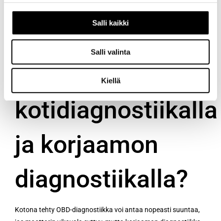
Mitä eroa on
Salli kaikki
OBD-lukijalla
Salli valinta
tehdyllä
Kiellä
kotidiagnostiikalla
ja korjaamon
diagnostiikalla?
Kotona tehty OBD-diagnostiikka voi antaa nopeasti suuntaa,