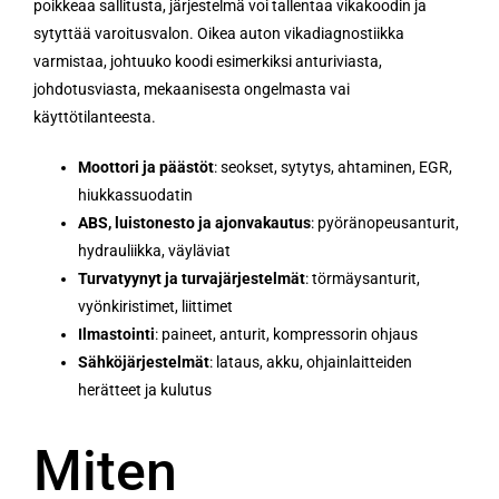
poikkeaa sallitusta, järjestelmä voi tallentaa vikakoodin ja
sytyttää varoitusvalon. Oikea auton vikadiagnostiikka
varmistaa, johtuuko koodi esimerkiksi anturiviasta,
johdotusviasta, mekaanisesta ongelmasta vai
käyttötilanteesta.
Moottori ja päästöt
: seokset, sytytys, ahtaminen, EGR,
hiukkassuodatin
ABS, luistonesto ja ajonvakautus
: pyöränopeusanturit,
hydrauliikka, väyläviat
Turvatyynyt ja turvajärjestelmät
: törmäysanturit,
vyönkiristimet, liittimet
Ilmastointi
: paineet, anturit, kompressorin ohjaus
Sähköjärjestelmät
: lataus, akku, ohjainlaitteiden
herätteet ja kulutus
Miten