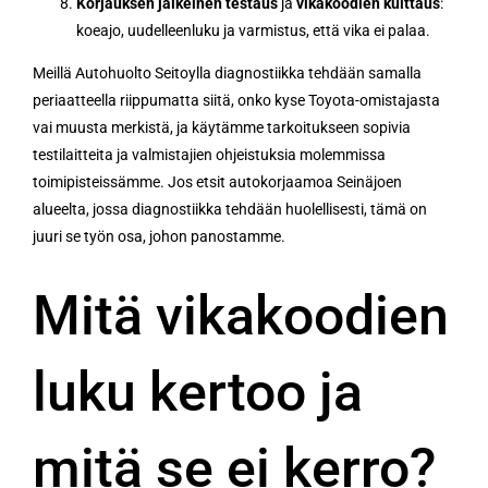
Korjauksen jälkeinen testaus
ja
vikakoodien kuittaus
:
koeajo, uudelleenluku ja varmistus, että vika ei palaa.
Meillä Autohuolto Seitoylla diagnostiikka tehdään samalla
periaatteella riippumatta siitä, onko kyse Toyota-omistajasta
vai muusta merkistä, ja käytämme tarkoitukseen sopivia
testilaitteita ja valmistajien ohjeistuksia molemmissa
toimipisteissämme. Jos etsit autokorjaamoa Seinäjoen
alueelta, jossa diagnostiikka tehdään huolellisesti, tämä on
juuri se työn osa, johon panostamme.
Mitä vikakoodien
luku kertoo ja
mitä se ei kerro?