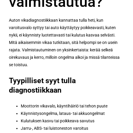
valmistautua?
Auton vikadiagnostiikkaan kannattaa tulla heti, kun
varoitusvalo syttyy tai auto käyttäytyy poikkeavasti, kuten
nykii, ei käynnisty luotettavasti tai kulutus kasvaa selvästi.
Mitä aikaisemmin vikaa tutkitaan, sitä helpompi se on usein
rajata. Valmistautuminen on yksinkertaista: kerää selkeä
oirekuvaus ja kerro, milloin ongelma alkoi ja missä tilanteissa
se toistuu.
Tyypilliset syyt tulla
diagnostiikkaan
Moottorin vikavalo, käyntihäiriö tai tehon puute
Käynnistysongelma, lataus- tai akkuongelmat
Kulutuksen kasvu tai poikkeava savutus
Jarru-, ABS- tai luistoneston varoitus