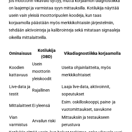
jos moottorin vikavalo syttyy, mutta korjaamon diagnostiikka
on laajempi ja varmistaa syyn mittauksilla. Kotilukija näyttää
usein vain yleisiä moottoripuolen koodeja, kun taas
korjaamolla päästään myös merkkikohtaisiin järjestelmiin,
tehdään aktivointeja ja kalibrointeja sekä mitataan signaaleja
oikeilla mittalaitteilla.
Kotilukija
Ominaisuus
Vikadiagnostiikka korjaamolla
(OBD)
Usein
Koodien
Useita ohjainlaitteita, myös
moottorin
kattavuus
merkkikohtaiset
yleiskoodit
Live-data ja
Laaja live-data, aktivoinnit,
Rajallinen
testit
sopeutukset
Esim. oskilloskooppi, paine- ja
Mittalaitteet
Ei yleensä
vuotomittaukset, savukone
Vian
Mittauksiin ja testaukseen
Arvailun riski
varmistus
perustuva