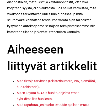
diagnostiikan, mittaukset ja käytännön testit, jotta vika
korjataan syystä, ei arvauksesta. Jos haluat varmistaa, mitä
vikakoodit tarkoittavat juuri sinun autossasi ja mitä
seuraavaksi kannattaa tehdä, voit varata ajan tai poiketa
kysymään autokorjaamo Seinäjoen toimipisteessämme, niin
katsotaan tilanne järkevästi etenemisen kannalta.
Aiheeseen
liittyvät artikkelit
Mitä tietoja tarvitsen (rekisterinumero, VIN, ajomäärä,
huoltohistoria)?
Miten Toyota bZ4X:n huolto-ohjelma eroaa
hybridimallien huollosta?
Mitä tapahtuu, jos huolto tehdään ajallaan mutta