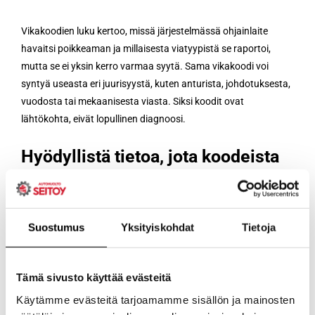
Vikakoodien luku kertoo, missä järjestelmässä ohjainlaite
havaitsi poikkeaman ja millaisesta viatyypistä se raportoi,
mutta se ei yksin kerro varmaa syytä. Sama vikakoodi voi
syntyä useasta eri juurisyystä, kuten anturista, johdotuksesta,
vuodosta tai mekaanisesta viasta. Siksi koodit ovat
lähtökohta, eivät lopullinen diagnoosi.
Hyödyllistä tietoa, jota koodeista
voi löytyä
Freeze frame
: tilannekuva, millä kierroksilla,
Suostumus
Yksityiskohdat
Tietoja
lämpötilassa ja kuormalla vika tallentui.
Pending
vs.
confirmed
: alustava havainto verrattuna
toistettuun, varmistettuun vikaan.
Tämä sivusto käyttää evästeitä
Järjestelmäkohtaiset lisätiedot: esimerkiksi
Käytämme evästeitä tarjoamamme sisällön ja mainosten
sylinterikohtainen sytytyskatko tai anturin signaalin