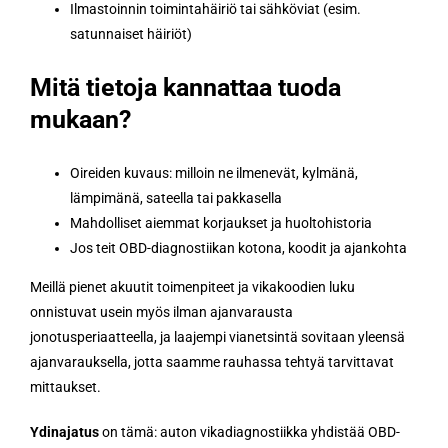
Ilmastoinnin toimintahäiriö tai sähköviat (esim.
satunnaiset häiriöt)
Mitä tietoja kannattaa tuoda
mukaan?
Oireiden kuvaus: milloin ne ilmenevät, kylmänä,
lämpimänä, sateella tai pakkasella
Mahdolliset aiemmat korjaukset ja huoltohistoria
Jos teit OBD-diagnostiikan kotona, koodit ja ajankohta
Meillä pienet akuutit toimenpiteet ja vikakoodien luku
onnistuvat usein myös ilman ajanvarausta
jonotusperiaatteella, ja laajempi vianetsintä sovitaan yleensä
ajanvarauksella, jotta saamme rauhassa tehtyä tarvittavat
mittaukset.
Ydinajatus
on tämä: auton vikadiagnostiikka yhdistää OBD-