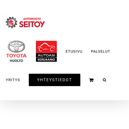
Skip
to
content
ETUSIVU
PALVELUT
YHTEYSTIEDOT
YRITYS