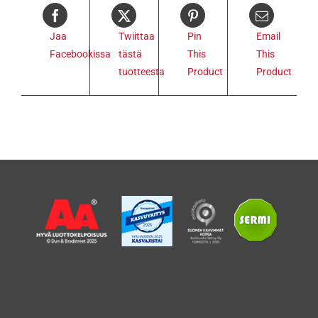
Jaa
Twiittaa
Pin
Email
Facebookissa
tästä
This
This
tuotteesta
Product
Product