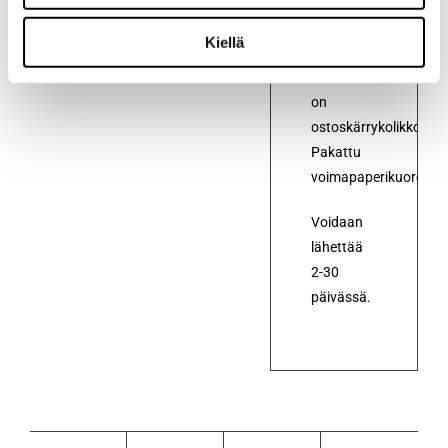
olet aina
valmis
Kiellä
ostoksille.
Mukana
on
ostoskärrykolikko.
Pakattu
voimapaperikuoreen.
Voidaan
lähettää
2-30
päivässä.