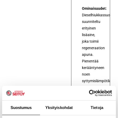
Ominaisuudet:
Dieselhiukkassuodatti
suunniteltu
erityinen
lisäaine,
joka toimii
regeneraation
apuna.
Pienentää
kerääntyneen
noen
syttymislämpötilaa
hiukkassuodattimess
auttaa
suodattimen
puhdistumisessa
Suostumus
Yksityiskohdat
Tietoja
ajon