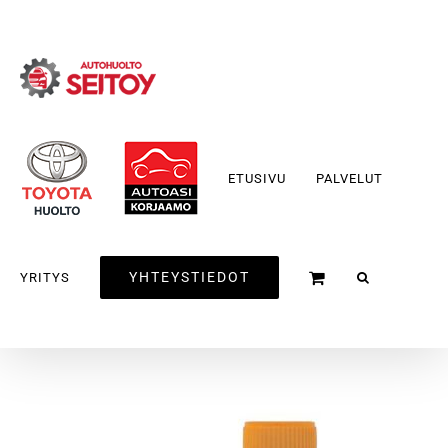
Skip
to
content
ETUSIVU
PALVELUT
YHTEYSTIEDOT
YRITYS