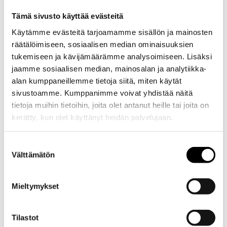
aikana,
Tämä sivusto käyttää evästeitä
myös
ajettaessa
Käytämme evästeitä tarjoamamme sisällön ja mainosten
lyhyitä
räätälöimiseen, sosiaalisen median ominaisuuksien
matkoja.
tukemiseen ja kävijämäärämme analysoimiseen. Lisäksi
Taloudellisin
jaamme sosiaalisen median, mainosalan ja analytiikka-
alan kumppaneillemme tietoja siitä, miten käytät
tapa
sivustoamme. Kumppanimme voivat yhdistää näitä
hiukkassuodattimen
tietoja muihin tietoihin, joita olet antanut heille tai joita on
puhdistukselle
kerätty, kun olet käyttänyt heidän palvelujaan.
ja
suojaamiselle.
Evästeet >
Tuotetta
Suostumuksen
Välttämätön
valinta
voidaan
käyttää
kaikissa
Mieltymykset
dieselmoottoreissa
ja
Tilastot
sekoittaa