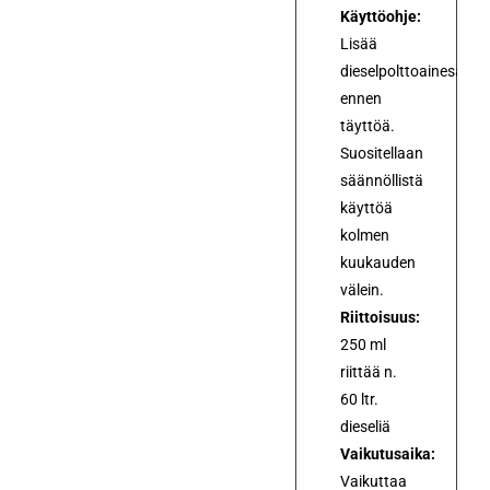
Käyttöohje:
Lisää
dieselpolttoainesäiliö
ennen
täyttöä.
Suositellaan
säännöllistä
käyttöä
kolmen
kuukauden
välein.
Riittoisuus:
250 ml
riittää n.
60 ltr.
dieseliä
Vaikutusaika:
Vaikuttaa