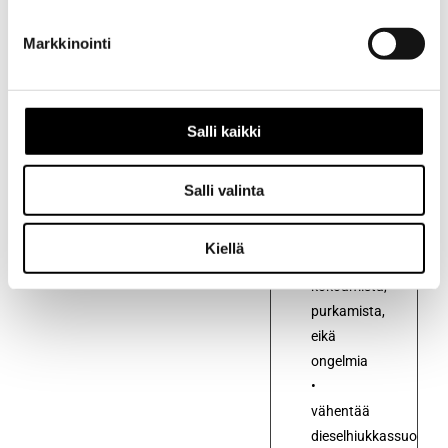
kaikkien
dieselpolttoaineiden
Markkinointi
kanssa.
• Tehokas
ja
Salli kaikki
täydellinen
suodattimen
puhdistus
Salli valinta
ajon
aikana
Kiellä
• Ei
kokoamista,
purkamista,
eikä
ongelmia
•
vähentää
dieselhiukkassuodatt