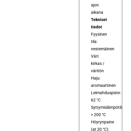
ajon
aikana
Tekniset
tiedot
Fyysinen
tila:
nestemäinen
Väri:
kirkas /
väritön
Haju:
aromaattinen
Leimahduspiste:
62 °C
Syttymislämpötila:
> 200 °C
Höyrynpaine
(at 20 °C):