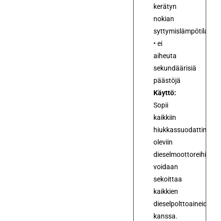
kerätyn
nokian
syttymislämpötilaa
• ei
aiheuta
sekundäärisiä
päästöjä
Käyttö:
Sopii
kaikkiin
hiukkassuodattimilla
oleviin
dieselmoottoreihin,
voidaan
sekoittaa
kaikkien
dieselpolttoaineiden
kanssa.