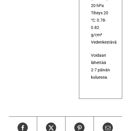
20 hPa
Tiheys 20
°C: 0.78-
0.82
g/cm³
Vedenkestävä
Voidaan
lähettää
2-7 päivän
kuluessa.