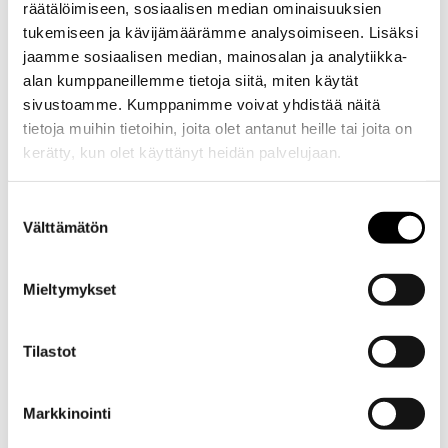
räätälöimiseen, sosiaalisen median ominaisuuksien
tukemiseen ja kävijämäärämme analysoimiseen. Lisäksi
jaamme sosiaalisen median, mainosalan ja analytiikka-
alan kumppaneillemme tietoja siitä, miten käytät
sivustoamme. Kumppanimme voivat yhdistää näitä
tietoja muihin tietoihin, joita olet antanut heille tai joita on
kerätty, kun olet käyttänyt heidän palvelujaan.
Evästeet >
Suostumuksen
Välttämätön
valinta
Mieltymykset
Tilastot
Kuvaus
Markkinointi
Kuvaus