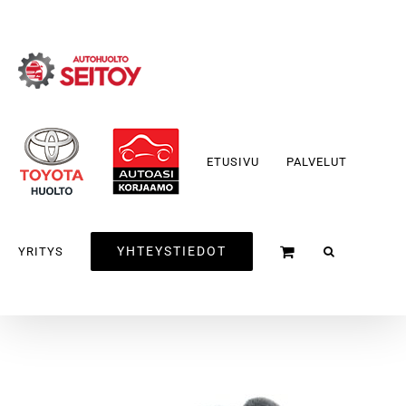
Skip
to
content
ETUSIVU
PALVELUT
YHTEYSTIEDOT
YRITYS