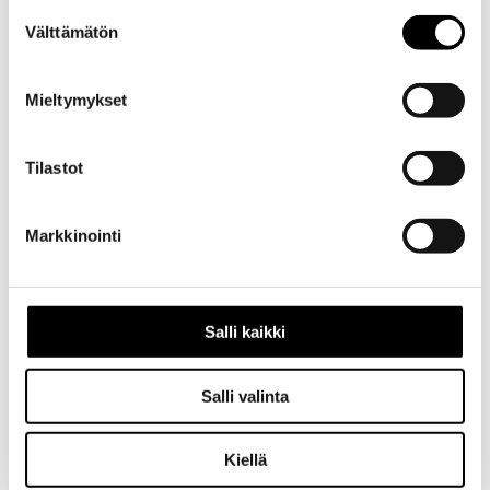
Evästeet >
Suostumuksen
Välttämätön
valinta
Mieltymykset
Tilastot
Kuvaus
Markkinointi
Kuvaus
Alkuperäinen
ilmansuodatin
Salli kaikki
autoon
Toyota
Salli valinta
Carina
TA40 ja
TA60
Kiellä