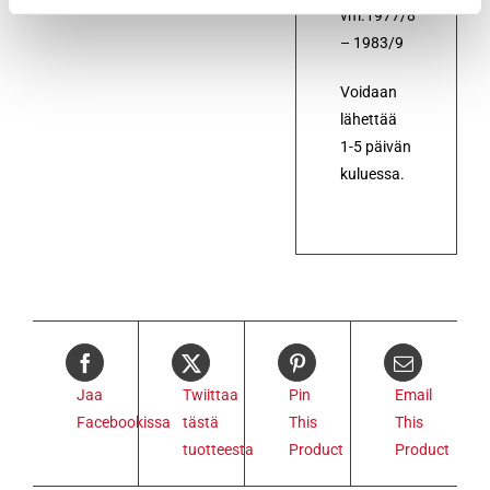
vm.1977/8
– 1983/9
Voidaan
lähettää
1-5 päivän
kuluessa.
Jaa
Twiittaa
Pin
Email
Facebookissa
tästä
This
This
tuotteesta
Product
Product