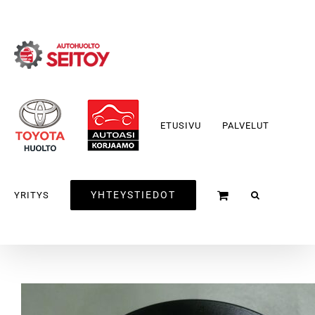
Skip
to
content
ETUSIVU
PALVELUT
YHTEYSTIEDOT
YRITYS