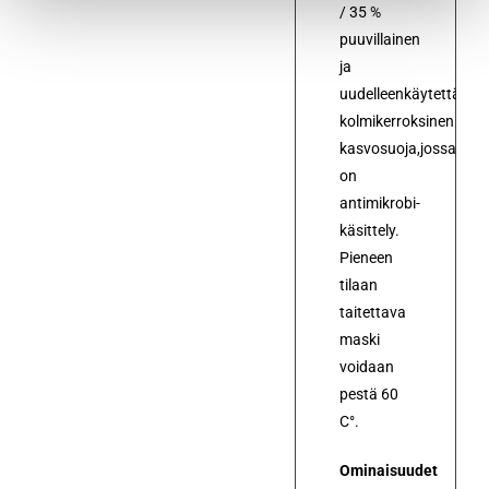
/ 35 %
puuvillainen
ja
uudelleenkäytettävä,
kolmikerroksinen
kasvosuoja,jossa
on
antimikrobi-
käsittely.
Pieneen
tilaan
taitettava
maski
voidaan
pestä 60
C°.
Ominaisuudet