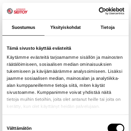
Suostumus
Yksityiskohdat
Tietoja
Tämä sivusto käyttää evästeitä
Käytämme evästeitä tarjoamamme sisällön ja mainosten
räätälöimiseen, sosiaalisen median ominaisuuksien
tukemiseen ja kävijämäärämme analysoimiseen. Lisäksi
jaamme sosiaalisen median, mainosalan ja analytiikka-
alan kumppaneillemme tietoja siitä, miten käytät
sivustoamme. Kumppanimme voivat yhdistää näitä
tietoja muihin tietoihin, joita olet antanut heille tai joita on
kerätty, kun olet käyttänyt heidän palvelujaan.
Evästeet >
Suostumuksen
Välttämätön
valinta