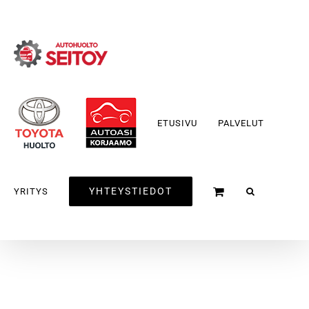
Skip
to
content
ETUSIVU
PALVELUT
YHTEYSTIEDOT
YRITYS