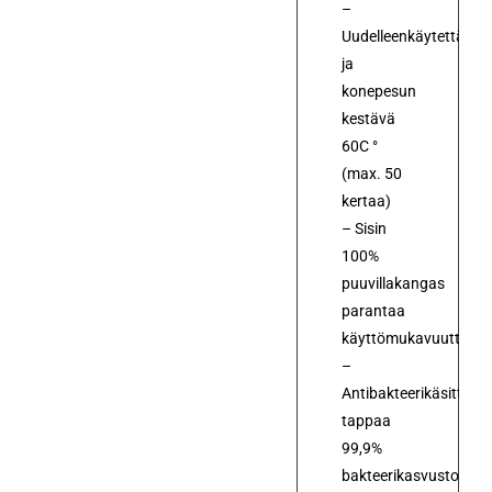
–
Uudelleenkäytettävä
ja
konepesun
kestävä
60C °
(max. 50
kertaa)
– Sisin
100%
puuvillakangas
parantaa
käyttömukavuutta
–
Antibakteerikäsittely
tappaa
99,9%
bakteerikasvustosta