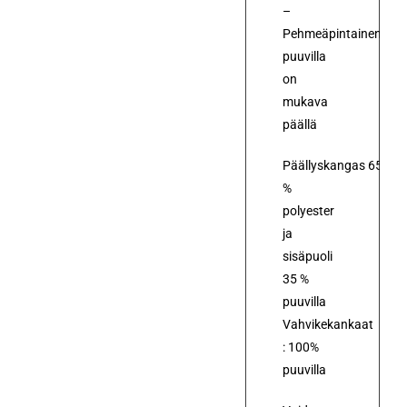
–
Pehmeäpintainen
puuvilla
on
mukava
päällä
Päällyskangas 65
%
polyester
ja
sisäpuoli
35 %
puuvilla
Vahvikekankaat
: 100%
puuvilla