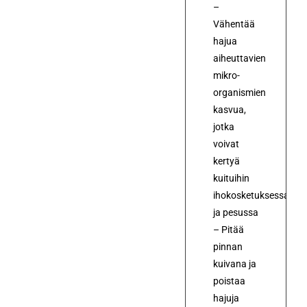
–
Vähentää
hajua
aiheuttavien
mikro-
organismien
kasvua,
jotka
voivat
kertyä
kuituihin
ihokosketuksessa
ja pesussa
– Pitää
pinnan
kuivana ja
poistaa
hajuja