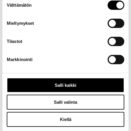
Välttämätön
valinta
Mieltymykset
Tilastot
Kuvaus
Kuvaus
Markkinointi
Alkuperäiset
katkojan
Salli kaikki
kärjet
autoon
Toyota
Salli valinta
Corolla
KE70
Kiellä
vm.1979/8