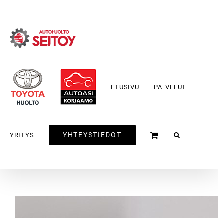
Skip
to
content
ETUSIVU
PALVELUT
YHTEYSTIEDOT
YRITYS